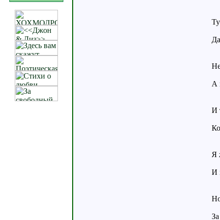
П
Ту
И 
Да
Де
Не
С
А 
П
И 
Те
Ко
М
Я 
В
И 
И
Но
К
За