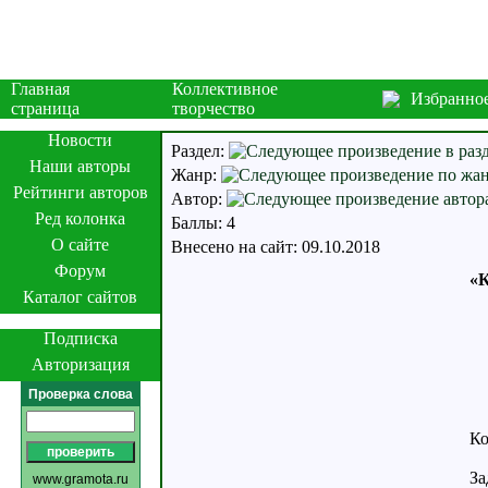
Главная
Коллективное
Избранно
страница
творчество
Новости
Раздел:
Наши авторы
Жанр:
Рейтинги авторов
Автор:
Ред колонка
Баллы: 4
О сайте
Внесено на сайт: 09.10.2018
Форум
«К
Каталог сайтов
Подписка
Авторизация
Проверка слова
Ко
Не
За
www.gramota.ru