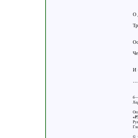
Д
О 
Не
Тр
И
Ос
Пл
Че
Во
И 
В
…А
У
6—
Ха
Оп
«Р
Ру
Гл
© 