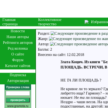
Главная
Коллективное
Избранно
страница
творчество
Новости
Раздел:
Наши авторы
Жанр:
Рейтинги авторов
Автор:
Ред колонка
Баллы: 2
О сайте
Внесено на сайт: 12.02.2018
Форум
Злата Коцич. Из книги "Бе
Каталог сайтов
ПЛОЩАДЬ. ВСТРЕЧИ, В
Подписка
НЕ
ТА
ЛИ ПЛОЩАДЬ ?
Авторизация
Проверка слова
Не кривое ли то зеркало? Гд
либретто ища? Гармону? – н
нюхает: Не
та
ли площадь?
Ноздри – чаши весов. На од
подостланные, на другой: за
www.gramota.ru