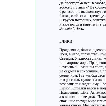
Да пребудет
Ж
весь в заботе
всякому путнику? Не соскоч
с рельсов, не выскользнуть 
блики, отблески – трепещут,
С кругов потопных, завитко
и взовьются и впрыгнут в д
staccato furioso
.
БЛИКИ
Прадревние, блики, а девоч
liberi, в игре, торжественно
Светила, бледность Луны, 
или мирное море. Прадревни
неугасимой: разливы света,
не скудеет в сокровище, в п
солнечном. Где улыбка свои 
что расскользнулись на два 
возвращает к заданному: libel
Liaison. Стрелки весов в по
Прадревняя, Libra. Аптекарс
а в вышине – звездная. Пок
спаянные сосуды мира прио
каплет сироп. Мы растворяе