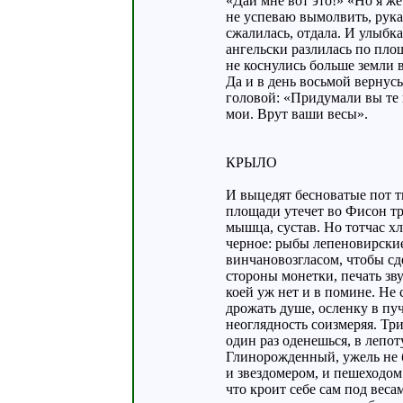
«Дай мне вот это!» «Но я же
не успеваю вымолвить, рука
сжалилась, отдала. И улыбка
ангельски разлилась по пло
не коснулись больше земли в
Да и в день восьмой вернусь
головой: «Придумали вы те
мои. Врут ваши весы».
КРЫЛО
И выцедят бесноватые пот тв
площади утечет во Фисон тр
мышца, сустав. Но тотчас х
черное: рыбы лепеновирские
винчановозгласом, чтобы сд
стороны монетки, печать зв
коей уж нет и в помине. Не
дрожать душе, осленку в пуч
неоглядность соизмеряя. Тр
один раз оденешься, в лепоту
Глинорожденный, ужель не
и звездомером, и пешеходом
что кроит себе сам под вес