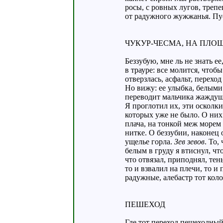
росы, с ровных лугов, треп
от радужного жужжанья. Пус
ЧУКУР-ЧЕСМА, НА ПЛО
Беззубую, мне ль не знать ее
в трауре: все молится, чтоб
отверзлась, асфальт, перехо
Но вижу: ее улыбка, белыми
переводит мальчика жаждуще
Я проглотил их, эти осколк
которых уже не было. О них
плача, на тонкой меж морем
нитке. О беззубии, наконец
ущелье горла.
Зев зевов
. То,
белым в груду я втиснул, что
что отвязал, приподнял, тен
то и взвалил на плечи, то и
радужные, алебастр тот кол
ПЕШЕХОД
Где тот переход пешеходный