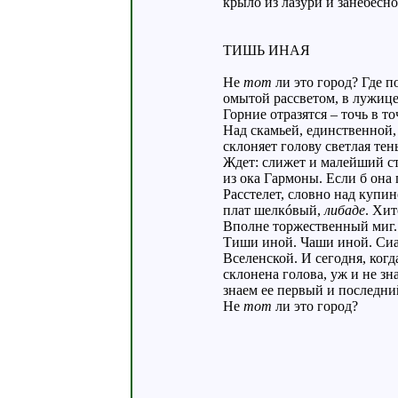
крыло из лазури и занебесно
ТИШЬ ИНАЯ
Не
тот
ли это город? Где п
омытой рассветом, в лужице
Горние отразятся – точь в то
Над скамьей, единственной,
склоняет голову светлая тен
Ждет: слижет и малейший ст
из ока Гармоны. Если б она
Расстелет, словно над купин
плат шелкóвый,
либаде
. Хит
Вполне торжественный миг. 
Тиши иной. Чаши иной. Сиа
Вселенской. И сегодня, когда
склонена голова, уж и не зна
знаем ее первый и последни
Не
тот
ли это город?