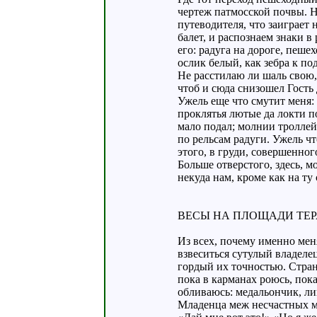
чертеж патмосской почвы. 
путеводителя, что заиграет
балет, и распознаем знаки в
его: радуга на дороге, пеше
ослик белый, как зебра к п
Не расстилаю ли шаль свою,
чтоб и сюда снизошел Гость
Ужель еще что смутит меня
проклятья лютые да локти п
мало подал; молнии троллей
по рельсам радуги. Ужель ч
этого, в груди, совершенног
Больше отверстого, здесь, м
некуда нам, кроме как на ту 
ВЕСЫ НА ПЛОЩАДИ ТЕР
Из всех, почему именно мен
взвеситься сутулый владеле
гордый их точностью. Стран
пока в карманах роюсь, пок
обливаюсь: медальончик, л
Младенца меж несчастных м