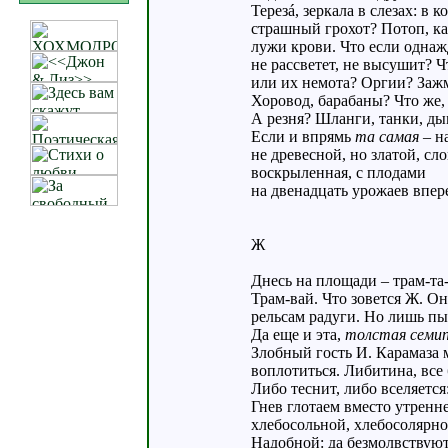
Терезá, зеркала в слезах: в 
страшный грохот? Потоп, ка
лужи крови. Что если однаж
не рассветет, не высушит? 
или их немота? Оргии? Зажм
Хоровод, барабаны? Что же, 
А резня? Шланги, танки, д
Если и впрямь
та самая
– на
не древесной, но златой, сл
воскрыленная, с плодами
на двенадцать урожаев впер
Ж
Днесь на площади – трам-та-
Трам-вай. Что зовется Ж. Он
рельсам радуги. Но лишь пых
Да еще и эта,
толстая семип
Злобный гость И. Карамаза 
воплотиться. Либитина, все
Либо теснит, либо вселяется
Гнев глотаем вместо утренн
хлебосольной, хлебосолярно
Надобной: да безмолвствуют