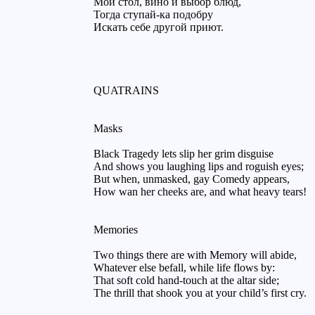
Мой стол, вино и выбор блюд,
Тогда ступай-ка подобру
Искать себе другой приют.
QUATRAINS
Masks
Black Tragedy lets slip her grim disguise
And shows you laughing lips and roguish eyes;
But when, unmasked, gay Comedy appears,
How wan her cheeks are, and what heavy tears!
Memories
Two things there are with Memory will abide,
Whatever else befall, while life flows by:
That soft cold hand-touch at the altar side;
The thrill that shook you at your child’s first cry.