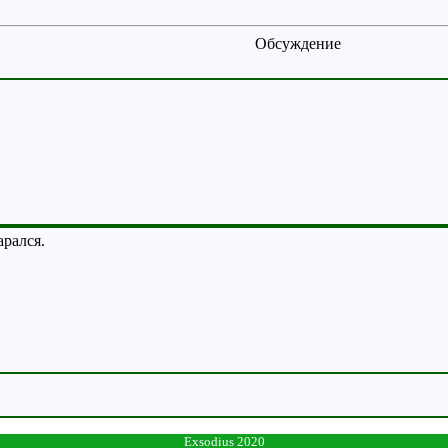
Обсуждение
арался.
Exsodius 2020