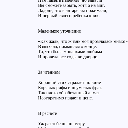
Нам память изменяет, но едва ли
Вы сможете забыть, хотя б на миг,
Ладонь, что в алтаре вы пожимали,
И первый своего ребенка крик.
Маленькое уточнение
«Как жаль, что жизнь моя промчалась мимо!»
Вздыхала, помышляя о конце,
Та, что была монархами любима
И провела все годы во дворце.
За чтением
Хороший стих страдает по вине
Корявых рифм и неумелых фраз.
Так плохо обработанный алмаз
Неотвратимо падает в цене.
В расчёте
Уж раз тебе не по нутру