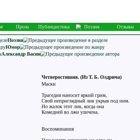
ое
Проза
Публицистика
Поэзия
Отзывы
Поэзия
Юмор
Александр Васин
Четверостишия. (Из Т. Б. Олдрича)
Маски
Трагедия наносит яркий грим,
Свой неприглядный лик укрыв под ним.
Но жалок этот лик, когда она
Комедией во лжи уличена.
Воспоминания