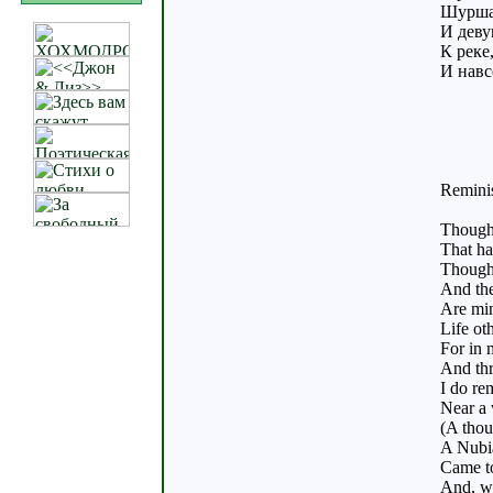
Шуршан
И деву
К реке
И навс
Remini
Though 
That ha
Though 
And the
Are min
Life ot
For in 
And thr
I do re
Near a 
(A thou
A Nubia
Came to
And, wi