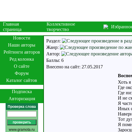
Главная
Коллективное
Избранно
страница
творчество
Новости
Раздел:
Наши авторы
Жанр:
Рейтинги авторов
Автор:
Ред колонка
Баллы: 6
О сайте
Внесено на сайт: 27.05.2017
Форум
Воспом
Каталог сайтов
Хоть я
Где ок
Подписка
Где ни
И не с
Авторизация
Я част
Проверка слова
Иных с
Наверн
Тот ду
Я помн
Заросш
www.gramota.ru