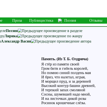
ое
Проза
Публицистика
Поэзия
Отзывы
Поэзия
Лирика
Александр Васин
Память. (Из Т. Б. Олдрича)
Я стёр из памяти своей
Гром битв и гибель королей,
Но помню синий полдень мая
И бриз, что налетал, играя,
И морщил пруд, и за деревней
Высокий контур башни древней,
И терпкий запах смоляной
Сосны, шумевшей надо мной,
И на листочках дикой розы
Росинок крошечные слёзы.