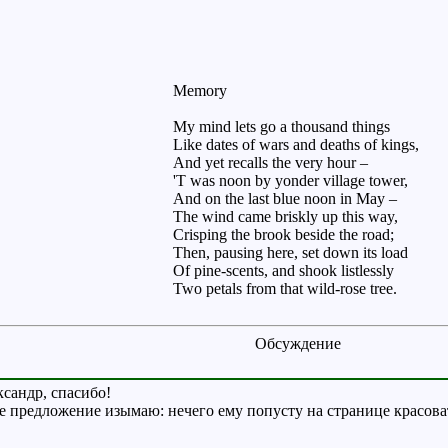
Memory
My mind lets go a thousand things
Like dates of wars and deaths of kings,
And yet recalls the very hour –
'T was noon by yonder village tower,
And on the last blue noon in May –
The wind came briskly up this way,
Crisping the brook beside the road;
Then, pausing here, set down its load
Of pine-scents, and shook listlessly
Two petals from that wild-rose tree.
Обсуждение
сандр, спасибо!
 предложение изымаю: нечего ему попусту на странице красовать