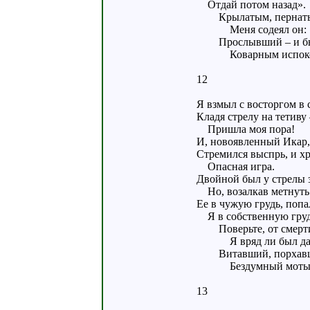
Отдай потом назад».
Крылатым, пернат
Меня содеял он:
Прослывший – и б
Коварным испоко
12
Я взмыл с восторгом в 
Кладя стрелу на тетиву 
Пришла моя пора!
И, новоявленный Икар,
Стремился выспрь, и хр
Опасная игра.
Двойной был у стрелы 
Но, возалкав метнуть
Ее в чужую грудь, попа
Я в собственную груд
Поверьте, от смерт
Я вряд ли был дал
Витавший, порхав
Бездумный мотыл
13