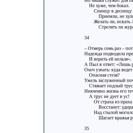
Но чашка служит для п
Не хуже, чем бокал.
Синицу в десницу
Приемли, не хуля
Желать ли, искать л
Стрелять ли жура
34
– Отмерь семь раз – по
Надежда подводила пре
И верить ей нельзя».
А Пыл в ответ: «Лишь 
Охоч узнать: куда ведет
Опасная стезя?
Ужель заслуженный по
Стяжает подлый трус
Никчемно жизнь его те
А трус не дует в ус!
От страха из праха
Восстанет: удират
Над стылой могил
Шагает вражья ра
35