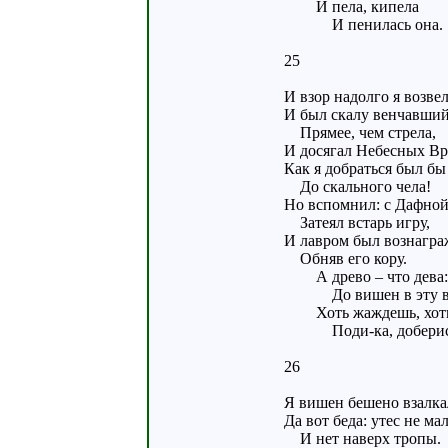
И пела, кипела
И пенилась она.
25
И взор надолго я возв
И был скалу венчавший
Прямее, чем стрела,
И досягал Небесных Вр
Как я добраться был бы
До скального чела!
Но вспомнил: с Дафно
Затеял встарь игру,
И лавром был вознагра
Обняв его кору.
А древо – что дева:
До вишен в эту в
Хоть жаждешь, хоть
Поди-ка, доберис
26
Я вишен бешено взалка
Да вот беда: утес не мал
И нет наверх тропы.