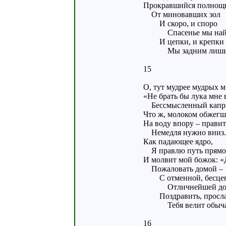
Прокравшийся полнощ
От миновавших зол
И скоро, и споро
Спасенье мы най
И цепки, и крепки
Мы задним лишь 
15
О, тут мудрее мудрых м
«Не брать бы лука мне 
Бессмысленный капр
Что ж, молоком обжегш
На воду впору – правит
Немедля нужно вниз.
Как падающее ядро,
Я правлю путь прям
И молвит мой божок: «
Пожаловать домой –
С отменной, бесцен
Отличнейшей доб
Поздравить, просла
Тебя велит обыча
16