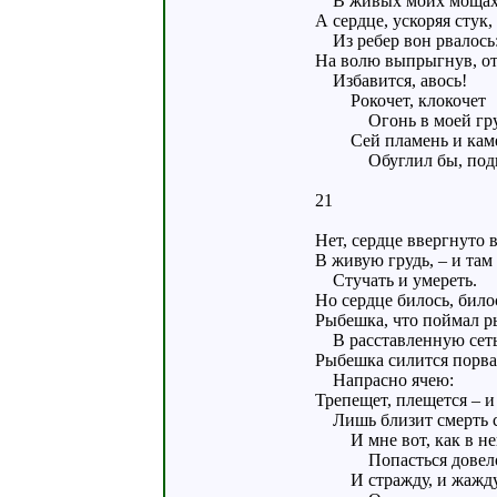
В живых моих мощах
А сердце, ускоряя стук,
Из ребер вон рвалось
На волю выпрыгнув, от
Избавится, авось!
Рокочет, клокочет
Огонь в моей гру
Сей пламень и кам
Обуглил бы, под
21
Нет, сердце ввергнуто 
В живую грудь, – и там
Стучать и умереть.
Но сердце билось, било
Рыбешка, что поймал р
В расставленную сеть
Рыбешка силится порва
Напрасно ячею:
Трепещет, плещется – и 
Лишь близит смерть 
И мне вот, как в не
Попасться довел
И стражду, и жажду