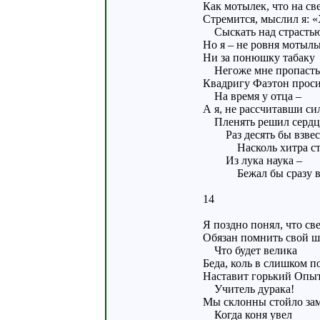
Как мотылек, что на св
Стремится, мыслил я: 
Сыскать над страстью 
Но я – не ровня мотыль
Ни за понюшку табаку
Негоже мне пропасть
Квадригу Фаэтон прос
На время у отца –
А я, не рассчитавши си
Пленять решил сердц
Раз десять бы взвес
Насколь хитра стр
Из лука наука –
Бежал бы сразу вс
14
Я поздно понял, что св
Обязан помнить свой ш
Что будет велика
Беда, коль в слишком п
Наставит горький Опыт
Учитель дурака!
Мы склонны стойло за
Когда коня увел