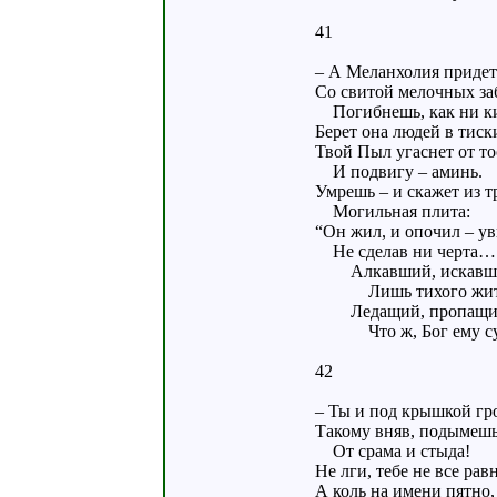
41
– А Меланхолия придет
Со свитой мелочных за
Погибнешь, как ни к
Берет она людей в тиск
Твой Пыл угаснет от то
И подвигу – аминь.
Умрешь – и скажет из 
Могильная плита:
“Он жил, и опочил – ув
Не сделав ни черта…
Алкавший, искавш
Лишь тихого жит
Ледащий, пропащ
Что ж, Бог ему суд
42
– Ты и под крышкой гр
Такому вняв, подымешь
От срама и стыда!
Не лги, тебе не все рав
А коль на имени пятно,