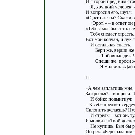
И я горой пред ним сто
Я, хрупкий человек, 
И вопросил его, шутя:
«О, кто же ты? Скажи, 
«Эрот!» – в ответ он 
«Тебе я мог бы стать сл
Тебя снедает страсть.
Вот мой колчан, и лук 
И остальная снасть.
Бери же, верши же
Любовные дела!
Спеши же, проси ж
Я молвил: «Дай к
11
«А чем заплатишь мне,
За крылья? – вопросил
И бойко подмигнул:
– К себе предмет серде
Склонить желаешь? Ну
И стрелы – вот он, ту
Я молвил: «Твой доспе
Не купишь. Был бы 
Он рек: «Бери задаром 