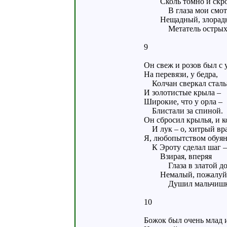
Сколь томно и скр
В глаза мои смот
Нещадный, злорад
Метатель острых с
9
Он свеж и розов был с 
На перевязи, у бедра,
Колчан сверкал сталь
И золотистые крыла –
Широкие, что у орла –
Блистали за спиной.
Он сбросил крылья, и к
И лук – о, хитрый вра
Я, любопытством обуян
К Эроту сделал шаг –
Взирая, вперяя
Глаза в златой до
Немалый, пожалуй
Душил мальчишку
10
Божок был очень млад и