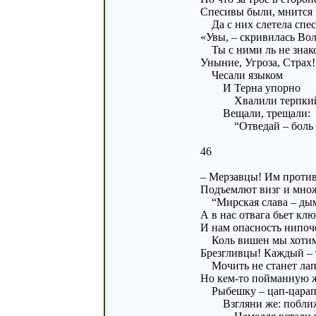
Спесивы были, мнится 
Да с них слетела спес
«Увы, – скривилась Воля
Ты с ними ль не знак
Уныние, Угроза, Страх!
Чесали языком
И Терна упорно
Хвалили терпкий 
Вещали, трещали:
“Отведай – боль м
46
– Мерзавцы! Им против
Подъемлют визг и множ
“Мирская слава – д
А в нас отвага бьет кл
И нам опасность нипоч
Коль вишен мы хоти
Брезгливцы! Каждый – 
Мочить не станет лап
Но кем-то пойманную 
Рыбешку – цап-царап
Взгляни же: побли