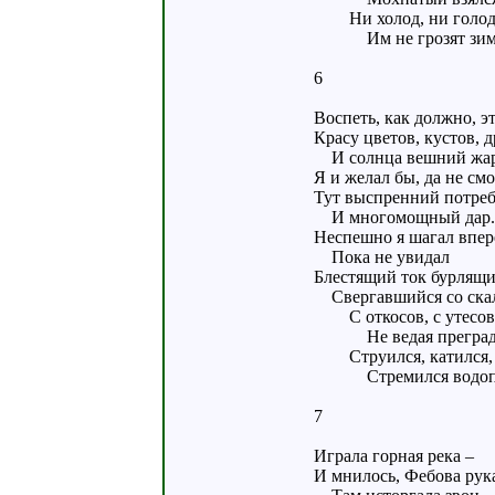
Ни холод, ни голо
Им не грозят зим
6
Воспеть, как должно, эт
Красу цветов, кустов, д
И солнца вешний жар
Я и желал бы, да не смо
Тут выспренний потреб
И многомощный дар.
Неспешно я шагал впер
Пока не увидал
Блестящий ток бурлящи
Свергавшийся со ска
С откосов, с утесов
Не ведая преград,
Струился, катился,
Стремился водоп
7
Играла горная река –
И мнилось, Фебова рук