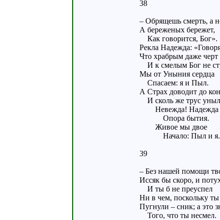
38
– Обрящешь смерть, а н
А береженых бережет,
Как говорится, Бог».
Рекла Надежда: «Говоря
Что храбрым даже черт 
И к смелым Бог не ст
Мы от Уныния сердца
Спасаем: я и Пыл.
А Страх доводит до кон
И сколь же трус уныл
Невежда! Надежда 
Опора бытия.
Живое мы двое
Начало: Пыл и я.
39
– Без нашей помощи тв
Иссяк бы скоро, и потух
И ты б не преуспел
Ни в чем, поскольку ты
Пугнули – сник; а это з
Того, что ты несмел.