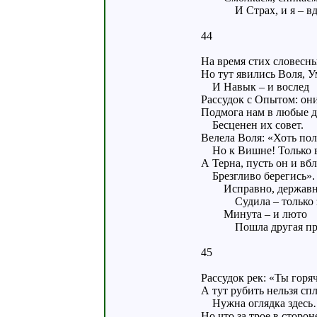
И Страх, и я – вд
44
На время стих словесн
Но тут явились Воля, У
И Навык – и вослед
Рассудок с Опытом: он
Подмога нам в любые д
Бесценен их совет.
Велела Воля: «Хоть пол
Но к Вишне! Только 
А Терна, пусть он и вбл
Брезгливо берегись».
Исправно, держав
Судила – только з
Минута – и люто
Пошла другая пр
45
Рассудок рек: «Ты горяч
А тут рубить нельзя спл
Нужна оглядка здес
Но что за трое в сторон