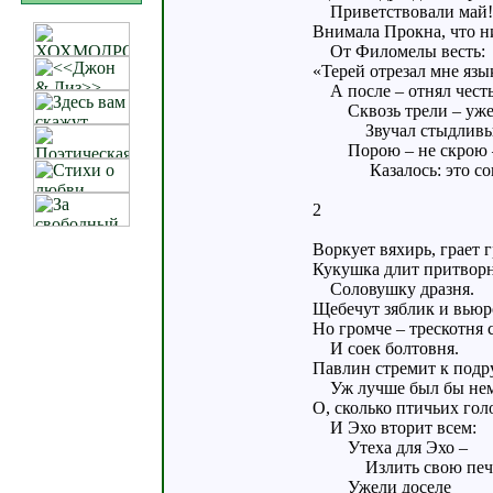
Приветствовали май!
Внимала Прокна, что н
От Филомелы весть:
«Терей отрезал мне язы
А после – отнял честь
Сквозь трели – уже
Звучал стыдливый
Порою – не скрою 
Казалось: это со
2
Воркует вяхирь, грает г
Кукушка длит притворн
Соловушку дразня.
Щебечут зяблик и вьюр
Но громче – трескотня 
И соек болтовня.
Павлин стремит к подру
Уж лучше был бы н
О, сколько птичьих гол
И Эхо вторит всем:
Утеха для Эхо –
Излить свою печа
Ужели доселе