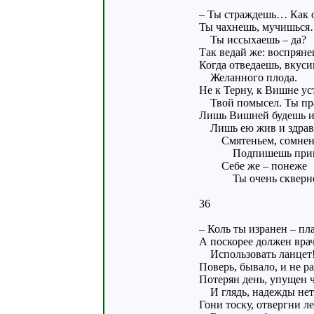
– Ты страждешь… Как о
Ты чахнешь, мучишься
Ты иссыхаешь – да?
Так ведай же: воспрян
Когда отведаешь, вкус
Желанного плода.
Не к Терну, к Вишне у
Твой помысел. Ты пр
Лишь Вишней будешь и
Лишь ею жив и здрав
Смятеньем, сомнен
Подпишешь приг
Себе же – понеже
Ты очень скверно 
36
– Коль ты изранен – пла
А поскорее должен вра
Использовать ланцет
Поверь, бывало, и не ра
Потерян день, упущен ч
И глядь, надежды нет
Гони тоску, отвергни ле