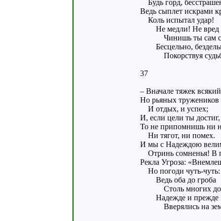
Будь горд, бесстрашен
Ведь сыплет искрами к
Коль испытал удар!
Не медли! Не вред 
Чинишь ты сам се
Бесцельно, бездель
Покорствуя судьб
37
– Вначале тяжек всякий
Но рьяных тружеников
И отдых, и успех;
И, если цели ты достиг,
То не припомнишь ни н
Ни тягот, ни помех.
И мы с Надеждою вели
Отринь сомненья! В п
Рекла Угроза: «Внемле
Но погоди чуть-чуть:
Ведь оба до гроба
Столь многих дов
Надежде и прежде
Вверялись на зе