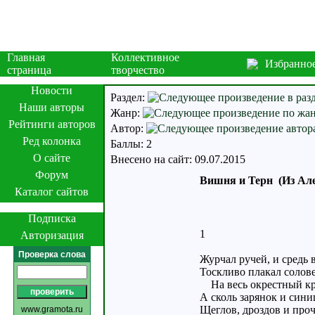
Главная
Коллективное
Избранно
страница
творчество
Новости
Раздел:
Наши авторы
Жанр:
Рейтинги авторов
Автор:
Ред колонка
Баллы: 2
О сайте
Внесено на сайт: 09.07.2015
Форум
Вишня и Терн (Из Але
Каталог сайтов
Подписка
1
Авторизация
Проверка слова
Журчал ручей, и средь 
Тоскливо плакал солов
На весь окрестный кр
А сколь зарянок и сини
Щеглов, дроздов и про
www.gramota.ru