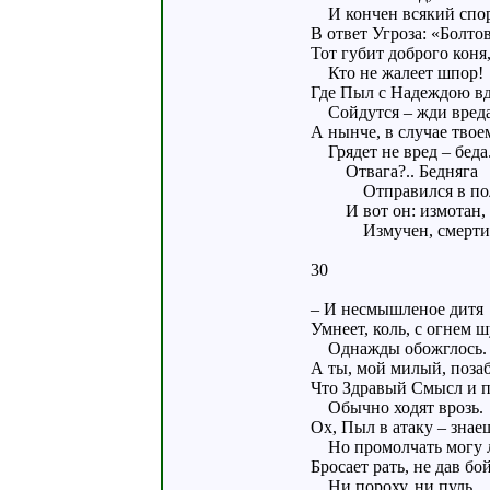
И кончен всякий спо
В ответ Угроза: «Болто
Тот губит доброго коня
Кто не жалеет шпор!
Где Пыл с Надеждою в
Сойдутся – жди вреда
А нынче, в случае твое
Грядет не вред – беда
Отвага?.. Бедняга
Отправился в пол
И вот он: измотан,
Измучен, смерти 
30
– И несмышленое дитя
Умнеет, коль, с огнем ш
Однажды обожглось.
А ты, мой милый, поза
Что Здравый Смысл и 
Обычно ходят врозь.
Ох, Пыл в атаку – знае
Но промолчать могу л
Бросает рать, не дав бо
Ни пороху, ни пуль.