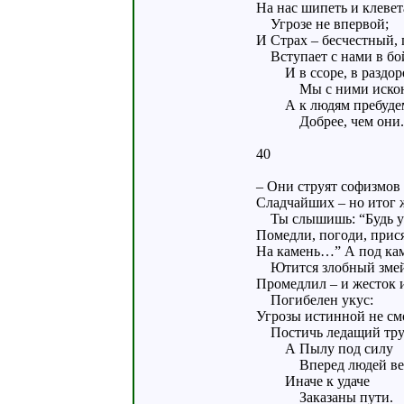
На нас шипеть и клевет
Угрозе не впервой;
И Страх – бесчестный, 
Вступает с нами в бо
И в ссоре, в раздор
Мы с ними искон
А к людям пребуде
Добрее, чем они.
40
– Они струят софизмов
Сладчайших – но итог 
Ты слышишь: “Будь у
Помедли, погоди, прис
На камень…” А под кам
Ютится злобный зме
Промедлил – и жесток и
Погибелен укус:
Угрозы истинной не см
Постичь ледащий тру
А Пылу под силу
Вперед людей вес
Иначе к удаче
Заказаны пути.