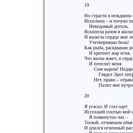
19
Но страсти я нежданно
Исполнен – и почуял п
Неведомый дотоль.
Вскипела разом в жилах
И выжгла сердце мне л
Учетверивши боль!
Как рыба, раскрываю р
И крепнет жар огня,
Что жилы жжет, и сердц
И пепелит меня
Сим жаром! Недар
Глядел Эрот хитр
Нет, право – отрав
Палит мое нутро
20
Я угасал. И стал одет
Иссохшей плотью мой с
Я поминутно чах –
Тоской, отчаяньем объят
И длился огненный рас