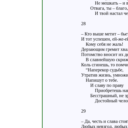
Не мешкать – и вп
Отвага, ты – благо,
И твой настал чер
28
– Кто выше метит – бье
И тот успешен, ей-же-е
Кому себя не жаль!
Дерзающим гремит хва
Потомство вносит их д
В славнейшую скриж
Коль сгинешь, то помчи
“Наперекор судьбе,
Утратив жизнь, умножи
Напишут о тебе.
И славу по праву
Приобретешь нав
Бесстрашный, не з
Достойный челов
29
– Да, честь и слава стоят
Любых невзгод, любых 