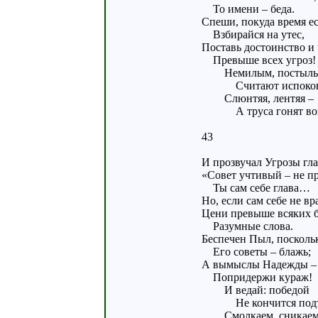
То имени – беда.
Спеши, покуда время ес
Взбирайся на утес,
Поставь достоинство и 
Превыше всех угроз!
Немилым, постыл
Считают испоко
Слюнтяя, лентяя –
А труса гонят во
43
И прозвучал Угрозы гла
«Совет учтивый – не пр
Ты сам себе глава…
Но, если сам себе не вра
Цени превыше всяких 
Разумные слова.
Беспечен Пыл, посколь
Его советы – блажь;
А вымыслы Надежды – 
Попридержи кураж!
И ведай: победой
Не кончится подъ
Смолкаем, сникаем