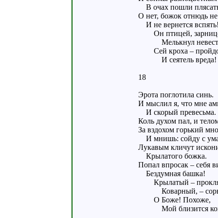
В очах пошли пляса
О нет, божок отнюдь не
И не вернется вспять
Он птицей, зарниц
Мелькнул невесть 
Сей кроха – пройд
И сеятель вреда!
18
Эрота поглотила синь.
И мыслил я, что мне ам
И скорый превесьма.
Коль духом пал, и тело
За вздохом горький мн
И мнишь: сойду с ума
Лукавым кличут искон
Крылатого божка.
Попал впросак – себя в
Бездумная башка!
Крылатый – прокля
Коварный, – сорв
О Боже! Похоже,
Мой близится кон