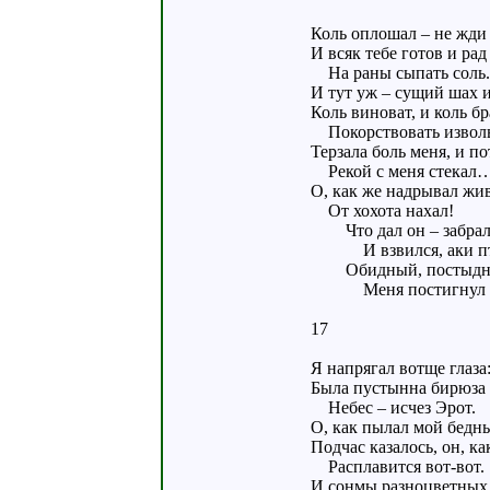
Коль оплошал – не жди 
И всяк тебе готов и рад
На раны сыпать соль.
И тут уж – сущий шах и
Коль виноват, и коль бр
Покорствовать изволь
Терзала боль меня, и по
Рекой с меня стекал
О, как же надрывал жи
От хохота нахал!
Что дал он – забрал
И взвился, аки пт
Обидный, постыд
Меня постигнул к
17
Я напрягал вотще глаза
Была пустынна бирюза
Небес – исчез Эрот.
О, как пылал мой бедн
Подчас казалось, он, ка
Расплавится вот-вот.
И сонмы разноцветных 