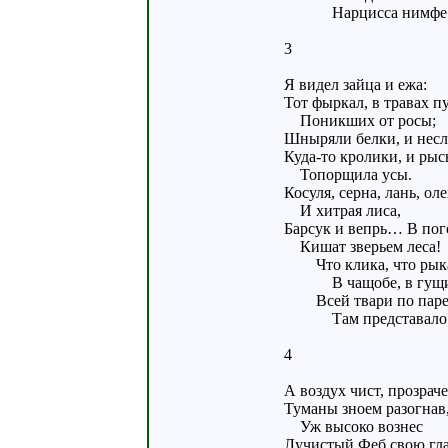
Нарцисса нимфе 
3
Я видел зайца и ежа:
Тот фыркал, в травах п
Поникших от росы;
Шныряли белки, и несл
Куда-то кролики, и рыс
Топорщила усы.
Косуля, серна, лань, ол
И хитрая лиса,
Барсук и вепрь… В пог
Кишат зверьем леса!
Что клика, что рык
В чащобе, в гущи
Всей твари по пар
Там представало 
4
А воздух чист, прозраче
Туманы зноем разогнав
Уж высоко вознес
Лучистый Феб свою гла