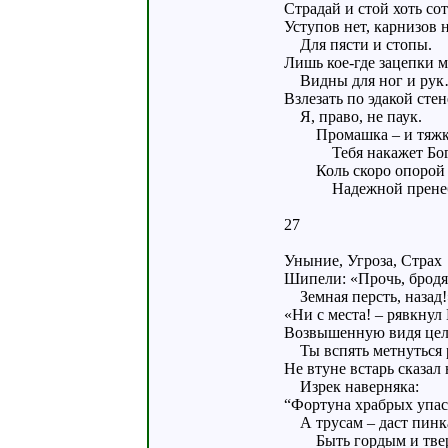
Страдай и стой хоть со
Уступов нет, карнизов 
Для пясти и стопы.
Лишь кое-где зацепки 
Видны для ног и ру
Взлезать по эдакой стен
Я, право, не паук.
Промашка – и тяжк
Тебя накажет Бог
Коль скоро опорой
Надежной пренеб
27
Уныние, Угроза, Страх
Шипели: «Прочь, бродя
Земная персть, назад!
«Ни с места! – рявкнул
Возвышенную видя цел
Ты вспять метнуться 
Не втуне встарь сказал 
Изрек наверняка:
“Фортуна храбрых упас
А трусам – даст пинк
Быть гордым и тве