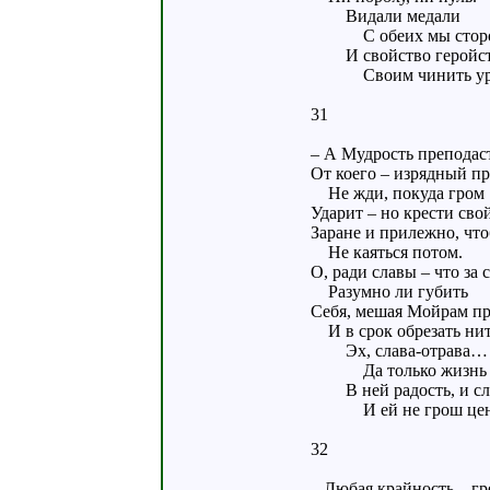
Видали медали
С обеих мы сторо
И свойство геройст
Своим чинить ур
31
– А Мудрость преподаст
От коего – изрядный пр
Не жди, покуда гром
Ударит – но крести сво
Заране и прилежно, что
Не каяться потом.
О, ради славы – что за 
Разумно ли губить
Себя, мешая Мойрам пр
И в срок обрезать ни
Эх, слава-отрава…
Да только жизнь –
В ней радость, и сла
И ей не грош цен
32
– Любая крайность – гр