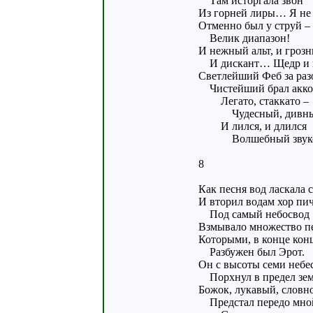
Там исторгала звон
Из горней лиры… Я не 
Отменно был у струй – 
Велик диапазон!
И нежный альт, и грозн
И дискант… Щедр и г
Светлейший Феб за раз
Чистейший брал акко
Легато, стаккато –
Чудесный, дивный
И лился, и длился
Волшебный звуко
8
Как песня вод ласкала 
И вторил водам хор пич
Под самый небосвод
Взмывало множество п
Которыми, в конце кон
Разбужен был Эрот.
Он с высоты семи небе
Порхнул в предел зем
Божок, лукавый, словно
Предстал передо мно