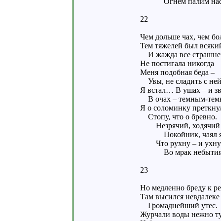
Огнем палим наск
22
Чем дольше чах, чем бо
Тем тяжелей был всякий
И жажда все страшне
Не постигала никогда
Меня подобная беда –
Увы, не сладить с ней
Я встал… В ушах – и зв
В очах – темным-тем
Я о соломинку преткну
Стопу, что о бревно.
Незрячий, ходячий
Покойник, чаял я
Что рухну – и ухну
Во мрак небытия
23
Но медленно бреду к р
Там высился невдалеке
Громаднейший утес.
Журчали воды нежно ту