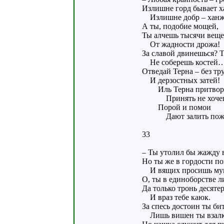
Излишне горд бывает х
Излишне добр – ханж
А ты, подобие мощей,
Ты алчешь тысячи веще
От жадности дрожа!
За славой двинешься? Т
Не соберешь костей
Отведай Терна – без тр
И дерзостных затей!
Иль Терна притвор
Принять не хочеш
Порой и помои
Дают залить пож
33
– Ты утолил бы жажду в
Но ты же в гордости по
И вящих просишь му
О, ты в единоборстве л
Да только тронь десяте
И враз тебе каюк.
За спесь достоин ты бит
Лишь вишен ты взалк