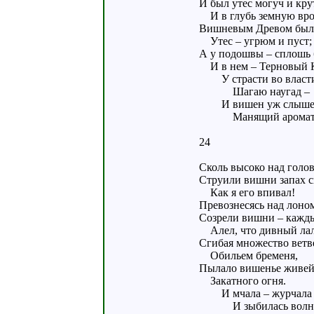
И был утес могуч и кру
И в глубь земную вро
Вишневым Древом был
Утес – угрюм и пуст;
А у подошвы – сплошь 
И в нем – Терновый К
У страсти во власт
Шагаю наугад –
И вишен уж слыше
Манящий аромат
24
Сколь высоко над голо
Струили вишни запах с
Как я его впивал!
Превознесясь над лоном
Созрели вишни – кажд
Алел, что дивный лал
Сгибая множество ветв
Обильем бременя,
Пылало вишенье живе
Закатного огня.
И мчала – журчала
И зыбилась волн