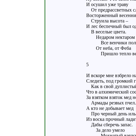
И осушил уже траву
От предрассветных сл
Восторженный весенни
Струила высота –
И лес беспечный был о
В веселые цвета.
Недаром нектаром
Все венчики пол
От неба, от Феба
Пришло тепло ве
5
И вскоре мне взбрело н
Следить, под громкий 
Как в свой дуплистый
Что в алхимический сос
За взятком взяток мед н
Армады резвых пчел.
А кто не добывает мед
Про черный день иль 
Из воска прочный ладит
Дабы сберечь запас.
За дело умело
Мохнатый взялся 