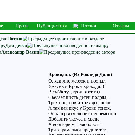
ое
Проза
Публицистика
Поэзия
Отзывы
Поэзия
Для детей
Александр Васин
Крокодил. (Из Роальда Даля)
О, как мне мерзок и постыл
Ужасный Кроки-крокодил!
В субботу утром этот гад
Съедает шесть детей подряд –
Трех пацанов и трех девчонок.
А так как вкус у Кроки тонок,
Он к первым любит непременно
Добавить уксуса и хрена,
А ко вторым – наоборот –
Три карамельки предпочтёт.