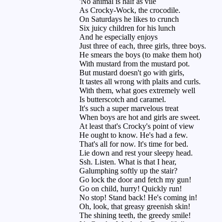
'No animal is half as vile
As Crocky-Wock, the crocodile.
On Saturdays he likes to crunch
Six juicy children for his lunch
And he especially enjoys
Just three of each, three girls, three boys.
He smears the boys (to make them hot)
With mustard from the mustard pot.
But mustard doesn't go with girls,
It tastes all wrong with plaits and curls.
With them, what goes extremely well
Is butterscotch and caramel.
It's such a super marvelous treat
When boys are hot and girls are sweet.
At least that's Crocky's point of view
He ought to know. He's had a few.
That's all for now. It's time for bed.
Lie down and rest your sleepy head.
Ssh. Listen. What is that I hear,
Galumphing softly up the stair?
Go lock the door and fetch my gun!
Go on child, hurry! Quickly run!
No stop! Stand back! He's coming in!
Oh, look, that greasy greenish skin!
The shining teeth, the greedy smile!