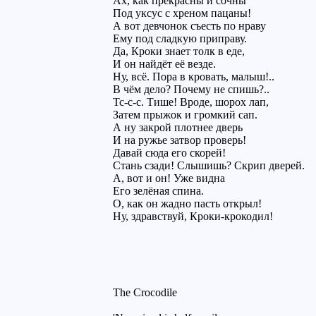
Ах, как прекрасны и сочны
Под уксус с хреном пацаны!
А вот девчонок съесть по нраву
Ему под сладкую приправу.
Да, Кроки знает толк в еде,
И он найдёт её везде.
Ну, всё. Пора в кровать, малыш!..
В чём дело? Почему не спишь?..
Тс-с-с. Тише! Вроде, шорох лап,
Затем прыжок и громкий сап.
А ну закрой плотнее дверь
И на ружье затвор проверь!
Давай сюда его скорей!
Стань сзади! Слышишь? Скрип дверей.
А, вот и он! Уже видна
Его зелёная спина.
О, как он жадно пасть открыл!
Ну, здравствуй, Кроки-крокодил!
The Crocodile