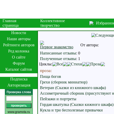
Главная
Коллективное
Избранно
страница
творчество
Новости
Наши авторы
Рейтинги авторов
От автора:
Первое знакомство
Ред колонка
Написанные отзывы
:
0
О сайте
Полученные отзывы
:
1
Форум
Циклы:
Все
Стихи
Проза
Каталог сайтов
проза:
Пища богов
Подписка
Грехи (сборник миниатюр)
Авторизация
Ветеран (Сказки из книжного шкафа)
Проверка слова
Ассиметричный сборник (присутствуют 
Пейзажи и портреты
Гордая шкатулка (Сказки кижного шкафа)
Кукла и три бесполезные привычки
www.gramota.ru