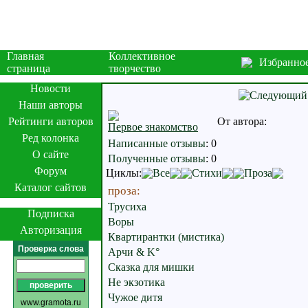
Главная
Коллективное
Избранно
страница
творчество
Новости
Наши авторы
Рейтинги авторов
От автора:
Первое знакомство
Ред колонка
Написанные отзывы
:
0
О сайте
Полученные отзывы
:
0
Форум
Циклы:
Все
Стихи
Проза
Каталог сайтов
проза:
Трусиха
Подписка
Воры
Авторизация
Квартирантки (мистика)
Проверка слова
Арчи & K°
Сказка для мишки
Не экзотика
Чужое дитя
www.gramota.ru