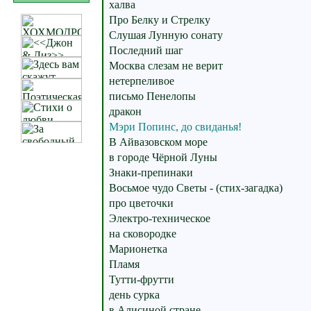
халва
Про Белку и Стрелку
Слушая Лунную сонату
Последний шаг
Москва слезам не верит
нетерпеливое
письмо Пенелопы
дракон
Мэри Попинс, до свиданья!
В Айвазовском море
в городе Чёрной Луны
Знаки-препинаки
Восьмое чудо Светы - (стих-загадка)
про цветочки
Электро-техническое
на сковородке
Марионетка
Пламя
Тутти-фрутти
день сурка
в Алисиной стране