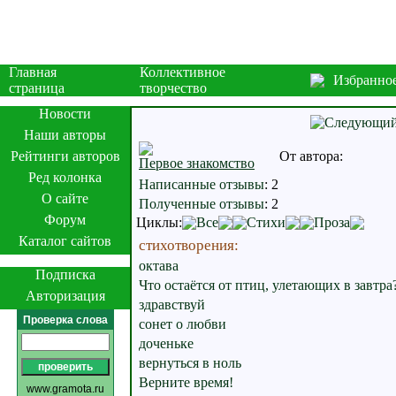
Главная
Коллективное
Избранно
страница
творчество
Новости
Наши авторы
Рейтинги авторов
От автора:
Первое знакомство
Ред колонка
Написанные отзывы
:
2
О сайте
Полученные отзывы
:
2
Форум
Циклы:
Все
Стихи
Проза
Каталог сайтов
стихотворения:
октава
Подписка
Что остаётся от птиц, улетающих в завтра
Авторизация
здравствуй
Проверка слова
сонет о любви
доченьке
вернуться в ноль
Верните время!
www.gramota.ru