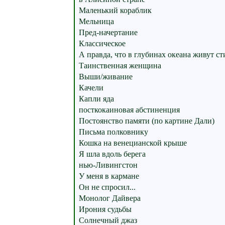
Маленький кораблик
Мельница
Пред-начертание
Классическое
А правда, что в глубинах океана живут ст
Таинственная женщина
Выши/живание
Качели
Капли яда
посткокаиновая абстиненция
Постоянство памяти (по картине Дали)
Письма полковнику
Кошка на венецианской крыше
Я шла вдоль берега
нью-Ливингстон
У меня в кармане
Он не спросил...
Монолог Дайвера
Ирония судьбы
Солнечный джаз