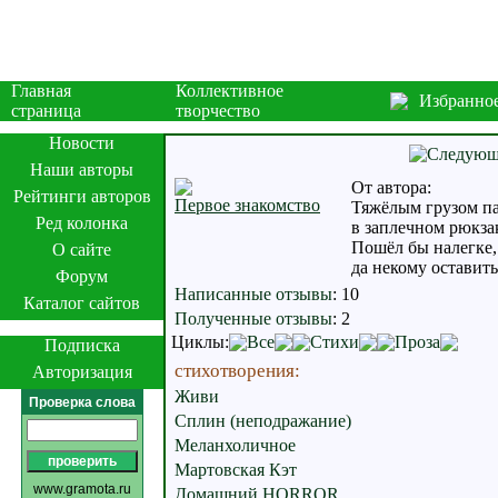
Главная
Коллективное
Избранно
страница
творчество
Новости
Наши авторы
От автора:
Рейтинги авторов
Первое знакомство
Тяжёлым грузом п
Ред колонка
в заплечном рюкзак
Пошёл бы налегке,
О сайте
да некому оставить
Форум
Написанные отзывы
:
10
Каталог сайтов
Полученные отзывы
:
2
Циклы:
Все
Стихи
Проза
Подписка
стихотворения:
Авторизация
Живи
Проверка слова
Сплин (неподражание)
Меланхоличное
Мартовская Кэт
www.gramota.ru
Домашний HORROR