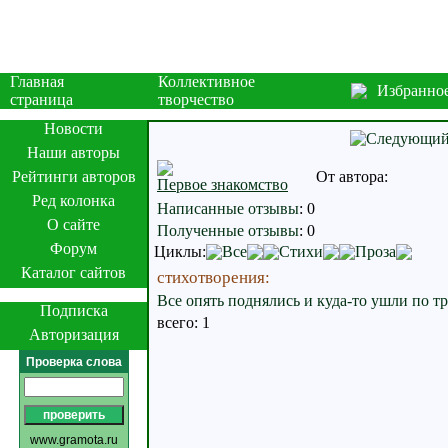
Главная
Коллективное
Избранно
страница
творчество
Новости
Наши авторы
Рейтинги авторов
От автора:
Первое знакомство
Ред колонка
Написанные отзывы
:
0
О сайте
Полученные отзывы
:
0
Форум
Циклы:
Все
Стихи
Проза
Каталог сайтов
стихотворения:
Все опять поднялись и куда-то ушли по тр
Подписка
всего: 1
Авторизация
Проверка слова
www.gramota.ru