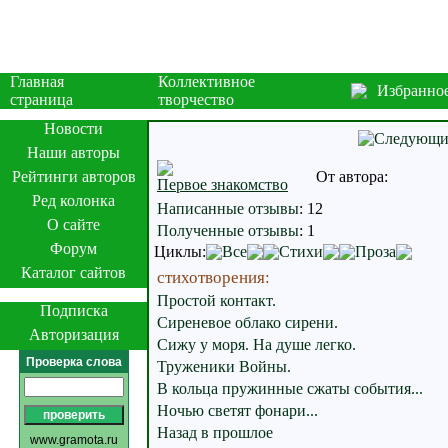
Главная
Коллективное
Избранно
страница
творчество
Новости
Наши авторы
Рейтинги авторов
От автора:
Первое знакомство
Ред колонка
Написанные отзывы
:
12
О сайте
Полученные отзывы
:
1
Форум
Циклы:
Все
Стихи
Проза
Каталог сайтов
стихотворения:
Простой контакт.
Подписка
Сиреневое облако сирени.
Авторизация
Сижу у моря. На душе легко.
Проверка слова
Труженики Войны.
В кольца пружинные сжаты события...
Ночью светят фонари...
Назад в прошлое
www.gramota.ru