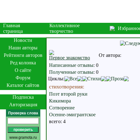
Главная
Коллективное
Избранно
страница
творчество
Новости
Наши авторы
Рейтинги авторов
От автора:
Первое знакомство
Ред колонка
Написанные отзывы
:
0
О сайте
Полученные отзывы
:
0
Форум
Циклы:
Все
Стихи
Проза
Каталог сайтов
стихотворения:
Поэт второй руки
Подписка
Кикимора
Авторизация
Сотворение
Проверка слова
Осенне-эмигрантское
всего: 4
www.gramota.ru