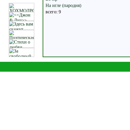
На игле (пародия)
всего: 9