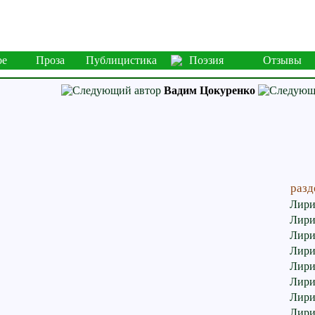
ое
Проза
Публицистика
Поэзия
Отзывы
Вадим Цокуренко
разд
Лири
Лири
Лири
Лири
Лири
Лири
Лири
Лири