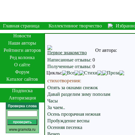
Главная страница
Коллективное творчество
Избранн
Новости
Наши авторы
Рейтинги авторов
От автора:
Первое знакомство
Ред колонка
Написанные отзывы
:
0
О сайте
Полученные отзывы
:
0
Форум
Циклы:
Все
Стихи
Проза
Каталог сайтов
стихотворения:
Опять за окнами снежок
Подписка
Давай разделим зиму пополам
Авторизация
Часы
Проверка слова
За чаем..
Осень прозрачная нежная
Пробуждение весны
Осенняя песенка
www.gramota.ru
Вечер