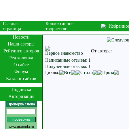
Главная
Коллективное
Избранно
страница
творчество
Новости
Наши авторы
Рейтинги авторов
От автора:
Первое знакомство
Ред колонка
Написанные отзывы
:
1
О сайте
Полученные отзывы
:
1
Форум
Циклы:
Все
Стихи
Проза
Каталог сайтов
Подписка
Авторизация
Проверка слова
www.gramota.ru