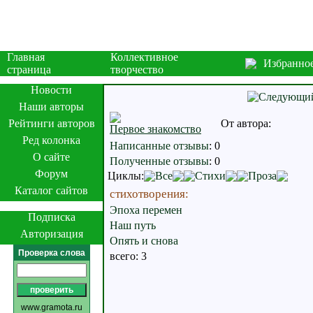
Главная
Коллективное
Избранно
страница
творчество
Новости
Наши авторы
Рейтинги авторов
От автора:
Первое знакомство
Ред колонка
Написанные отзывы
:
0
О сайте
Полученные отзывы
:
0
Форум
Циклы:
Все
Стихи
Проза
Каталог сайтов
стихотворения:
Эпоха перемен
Подписка
Наш путь
Авторизация
Опять и снова
Проверка слова
всего: 3
www.gramota.ru