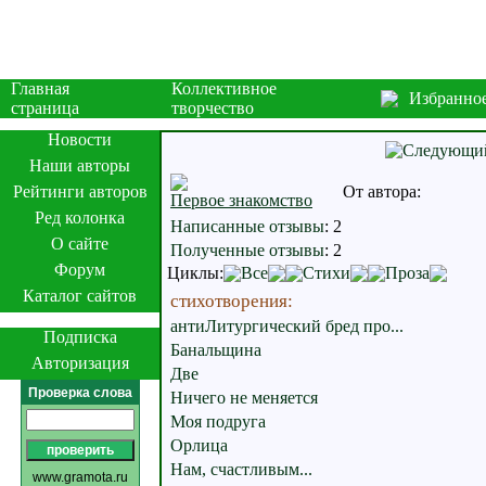
Главная
Коллективное
Избранно
страница
творчество
Новости
Наши авторы
Рейтинги авторов
От автора:
Первое знакомство
Ред колонка
Написанные отзывы
:
2
О сайте
Полученные отзывы
:
2
Форум
Циклы:
Все
Стихи
Проза
Каталог сайтов
стихотворения:
антиЛитургический бред про...
Подписка
Банальщина
Авторизация
Две
Проверка слова
Ничего не меняется
Моя подруга
Орлица
Нам, счастливым...
www.gramota.ru