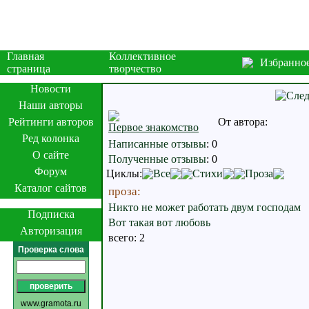
Главная
Коллективное
Избранно
страница
творчество
Новости
Наши авторы
Рейтинги авторов
От автора:
Первое знакомство
Ред колонка
Написанные отзывы
:
0
О сайте
Полученные отзывы
:
0
Форум
Циклы:
Все
Стихи
Проза
Каталог сайтов
проза:
Никто не может работать двум господам
Подписка
Вот такая вот любовь
Авторизация
всего: 2
Проверка слова
www.gramota.ru