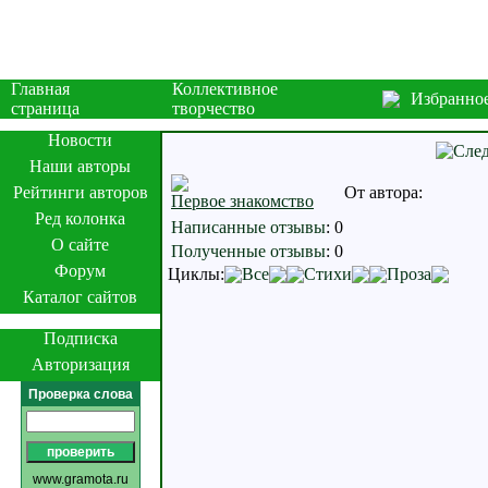
Главная
Коллективное
Избранно
страница
творчество
Новости
Наши авторы
Рейтинги авторов
От автора:
Первое знакомство
Ред колонка
Написанные отзывы
:
0
О сайте
Полученные отзывы
:
0
Форум
Циклы:
Все
Стихи
Проза
Каталог сайтов
Подписка
Авторизация
Проверка слова
www.gramota.ru