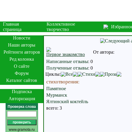
Главная
Коллективное
Избранно
страница
творчество
Новости
Наши авторы
Рейтинги авторов
От автора:
Первое знакомство
Ред колонка
Написанные отзывы
:
0
О сайте
Полученные отзывы
:
0
Форум
Циклы:
Все
Стихи
Проза
Каталог сайтов
стихотворения:
Памятное
Подписка
Мурманск
Авторизация
Ялтинский коктейль
Проверка слова
всего: 3
www.gramota.ru