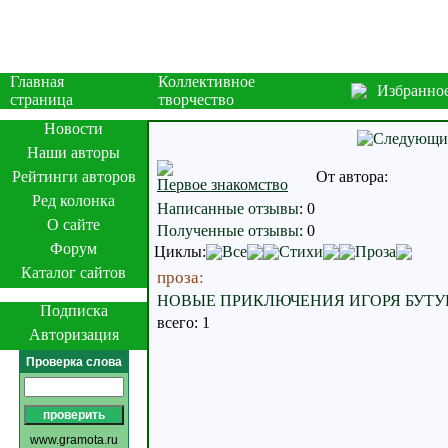
Главная
Коллективное
Избранно
страница
творчество
Новости
Наши авторы
Рейтинги авторов
От автора:
Первое знакомство
Ред колонка
Написанные отзывы
:
0
О сайте
Полученные отзывы
:
0
Форум
Циклы:
Все
Стихи
Проза
Каталог сайтов
проза:
НОВЫЕ ПРИКЛЮЧЕНИЯ ИГОРЯ БУТ
Подписка
всего: 1
Авторизация
Проверка слова
www.gramota.ru