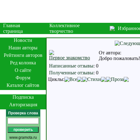
Главная
Коллективное
Избранно
страница
творчество
Новости
Наши авторы
От автора:
Рейтинги авторов
Первое знакомство
Добро пожаловать!В
Ред колонка
Написанные отзывы
:
0
О сайте
Полученные отзывы
:
0
Форум
Циклы:
Все
Стихи
Проза
Каталог сайтов
Подписка
Авторизация
Проверка слова
www.gramota.ru