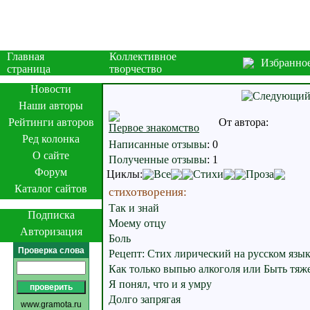
Главная
Коллективное
Избранно
страница
творчество
Новости
Наши авторы
Рейтинги авторов
От автора:
Первое знакомство
Ред колонка
Написанные отзывы
:
0
О сайте
Полученные отзывы
:
1
Форум
Циклы:
Все
Стихи
Проза
Каталог сайтов
стихотворения:
Так и знай
Подписка
Моему отцу
Авторизация
Боль
Проверка слова
Рецепт: Стих лирический на русском язы
Как только выпью алкоголя или Быть тяж
Я понял, что и я умру
Долго запрягая
www.gramota.ru