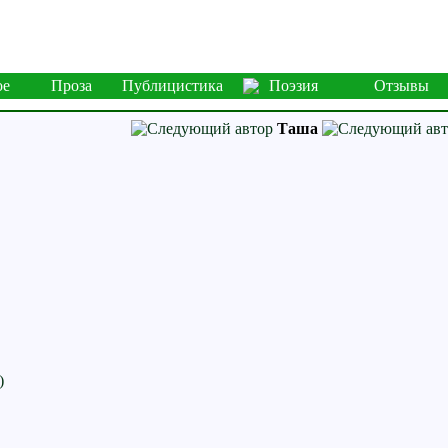
ое
Проза
Публицистика
Поэзия
Отзывы
Таша
)