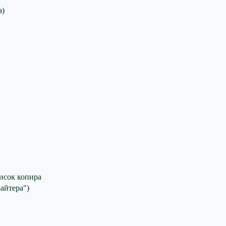
а)
исок копира
айтера")