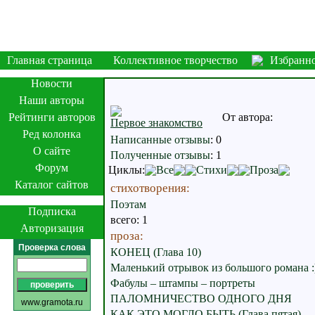
Главная страница
Коллективное творчество
Избранн
Новости
Наши авторы
Рейтинги авторов
От автора:
Первое знакомство
Ред колонка
Написанные отзывы
:
0
О сайте
Полученные отзывы
:
1
Форум
Циклы:
Все
Стихи
Проза
Каталог сайтов
стихотворения:
Поэтам
Подписка
всего: 1
Авторизация
проза:
Проверка слова
КОНЕЦ (Глава 10)
Маленький отрывок из большого романа :
Фабулы – штампы – портреты
ПАЛОМНИЧЕСТВО ОДНОГО ДНЯ
www.gramota.ru
КАК ЭТО МОГЛО БЫТЬ (Глава пятая)