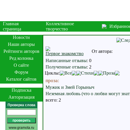
Главная
Коллективное
Избранно
страница
творчество
Новости
Наши авторы
Рейтинги авторов
От автора:
Первое знакомство
Ред колонка
Написанные отзывы
:
0
О сайте
Полученные отзывы
:
2
Форум
Циклы:
Все
Стихи
Проза
Каталог сайтов
проза:
Мужик и Змей Горыныч
Подписка
Неземная любовь (что о любви могут зна
Авторизация
всего: 2
Проверка слова
www.gramota.ru