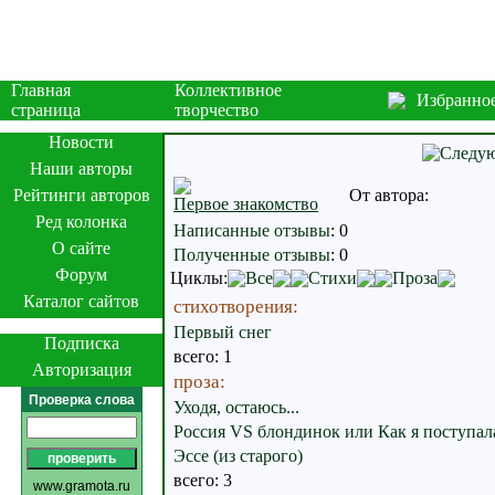
Главная
Коллективное
Избранно
страница
творчество
Новости
Наши авторы
Рейтинги авторов
От автора:
Первое знакомство
Ред колонка
Написанные отзывы
:
0
О сайте
Полученные отзывы
:
0
Форум
Циклы:
Все
Стихи
Проза
Каталог сайтов
стихотворения:
Первый снег
Подписка
всего: 1
Авторизация
проза:
Проверка слова
Уходя, остаюсь...
Россия VS блондинок или Как я поступал
Эссе (из старого)
всего: 3
www.gramota.ru