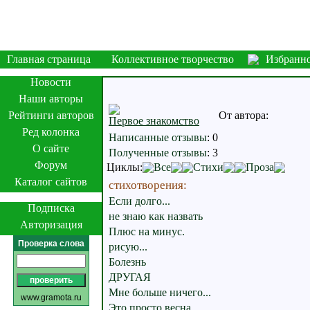
Главная страница
Коллективное творчество
Избранн
Новости
Наши авторы
Рейтинги авторов
От автора:
Первое знакомство
Ред колонка
Написанные отзывы
:
0
О сайте
Полученные отзывы
:
3
Форум
Циклы:
Все
Стихи
Проза
Каталог сайтов
стихотворения:
Если долго...
Подписка
не знаю как назвать
Авторизация
Плюс на минус.
Проверка слова
рисую...
Болезнь
ДРУГАЯ
Мне больше ничего...
www.gramota.ru
Это просто весна...