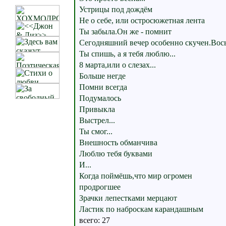
Устрицы под дождём
Не о себе, или остросюжетная лента
Ты забыла.Он же - помнит
Сегодняшний вечер особенно скучен.Вос
Ты спишь, а я тебя люблю...
8 марта,или о слезах...
Больше негде
Помни всегда
Подумалось
Привыкла
Выстрел...
Ты смог...
Внешность обманчива
Люблю тебя буквами
И...
Когда поймёшь,что мир огромен
продрогшее
Зрачки лепестками мерцают
Ластик по наброскам карандашным
всего: 27