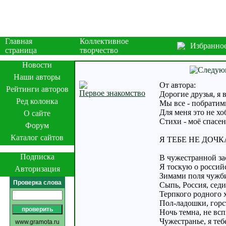
Главная
Коллективное
Избранно
страница
творчество
Новости
Наши авторы
От автора:
Рейтинги авторов
Первое знакомство
Дорогие друзья, я 
Ред колонка
Мы все - побратим
Для меня это не хо
О сайте
Стихи - моё спасе
Форум
Каталог сайтов
Я ТЕБЕ НЕ ДОЧК
Подписка
В чужестранной за
Я тоскую о россий
Авторизация
Зимами поля чужби
Проверка слова
Сыпь, Россия, сед
Терпкого родного 
Пол-ладошки, горст
Ночь темна, не всп
Чужестранье, я теб
www.gramota.ru