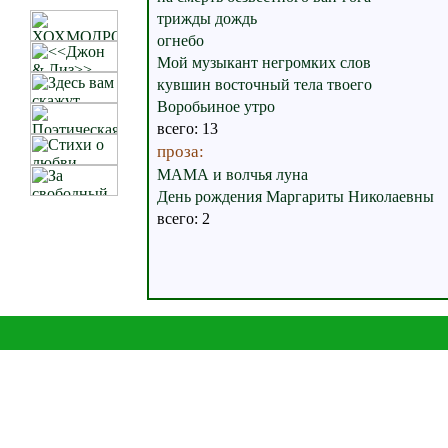
трижды дождь
огнебо
Мой музыкант негромких слов
кувшин восточный тела твоего
Воробьиное утро
всего: 13
проза:
МАМА и волчья луна
День рождения Маргариты Николаевны
всего: 2