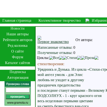
Главная страница
Коллективное творчество
Избранн
Новости
Наши авторы
Рейтинги авторов
От автора:
Первое знакомство
Ред колонка
Написанные отзывы
:
0
О сайте
Полученные отзывы
:
0
Форум
Циклы:
Все
Стихи
Проза
Каталог сайтов
стихотворения:
Урядникъ и Дунька. Из цикла «Стихи-ст
Подписка
мой ангел умолк - для Элис
Авторизация
любовь не уходит к другому
Проверка слова
праздничек предательства
и последние станут первыми - Великому 
ПОДСОЛНУХ - 1 - круг красного огня
весь исцелован первыми цветами
www.gramota.ru
на смерть безвестного ван-гога