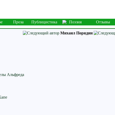
ое
Проза
Публицистика
Поэзия
Отзывы
Михаил Порядин
релы Альфреда
Капе