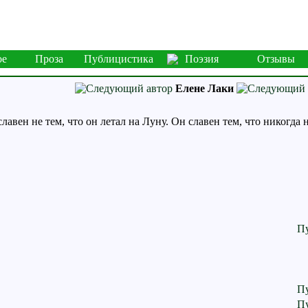
ое
Проза
Публицистика
Поэзия
Отзывы
Елене Лаки
авен не тем, что он летал на Луну. Он славен тем, что никогда н
П
П
П