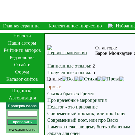
Главная страница
Коллективное творчество
Избранн
Новости
Наши авторы
От автора:
Рейтинги авторов
Первое знакомство
Барон Мюнхаузен сл
Ред колонка
О сайте
Написанные отзывы
:
2
Форум
Полученные отзывы
:
5
Циклы:
Все
Стихи
Проза
Каталог сайтов
проза:
Подписка
Сказки братьев Гримм
Авторизация
Про врачебные мероприятия
Проверка слова
Педагог - это призвание
Современный прозаик, или про Гошу
Современный поэт, или про Васю
Памятка нежелающему быть забаненым
www.gramota.ru
Забава для очей