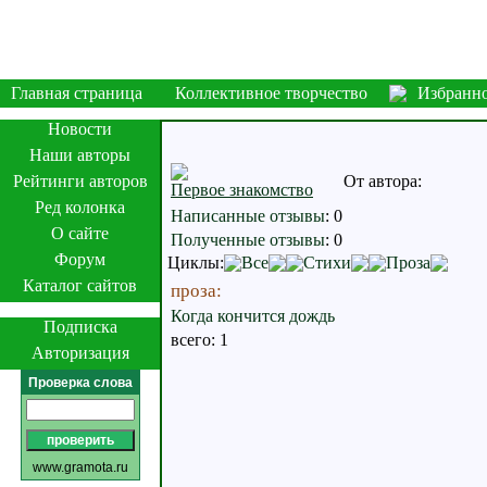
Главная страница
Коллективное творчество
Избранн
Новости
Наши авторы
Рейтинги авторов
От автора:
Первое знакомство
Ред колонка
Написанные отзывы
:
0
О сайте
Полученные отзывы
:
0
Форум
Циклы:
Все
Стихи
Проза
Каталог сайтов
проза:
Когда кончится дождь
Подписка
всего: 1
Авторизация
Проверка слова
www.gramota.ru