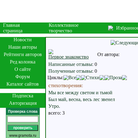
Главная
Коллективное
Избранно
страница
творчество
Новости
Наши авторы
Рейтинги авторов
От автора:
Первое знакомство
Ред колонка
Написанные отзывы
:
0
О сайте
Полученные отзывы
:
0
Форум
Циклы:
Все
Стихи
Проза
Каталог сайтов
стихотворения:
Мы все между светом и тьмой
Подписка
Был май, весна, весь лес звенел
Авторизация
Утро.
Проверка слова
всего: 3
www.gramota.ru