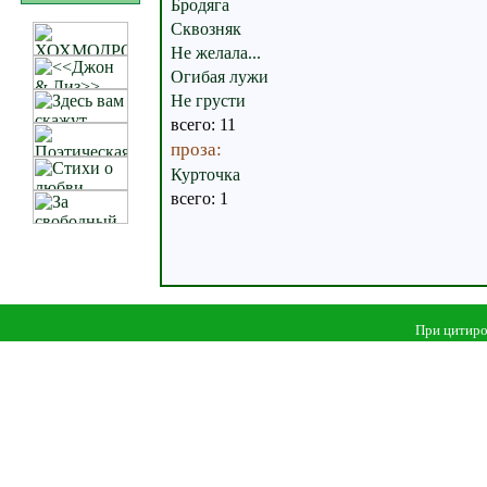
Бродяга
Сквозняк
Не желала...
Огибая лужи
Не грусти
всего: 11
проза:
Курточка
всего: 1
При цитиро