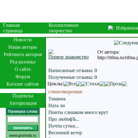
Главная
Коллективное
Избранно
страница
творчество
Новости
Наши авторы
От автора:
Рейтинги авторов
Первое знакомство
http://rifma.ru/rif
Ред колонка
О сайте
Написанные отзывы
:
0
Форум
Полученные отзывы
:
0
Циклы:
Все
Стихи
Проза
Каталог сайтов
стихотворения:
Подписка
Тишина
Авторизация
Ната ли
Проверка слова
Пииты слишком много врут
Про любофЪ...
Почти сутки...
Весенний ветер
www.gramota.ru