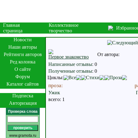
Главная
Коллективное
Избранно
страница
творчество
Новости
Наши авторы
Рейтинги авторов
От автора:
Первое знакомство
Ред колонка
Написанные отзывы
:
0
О сайте
Полученные отзывы
:
0
Форум
Циклы:
Все
Стихи
Проза
Каталог сайтов
проза:
р
Ужик
Подписка
всего: 1
Авторизация
Проверка слова
www.gramota.ru