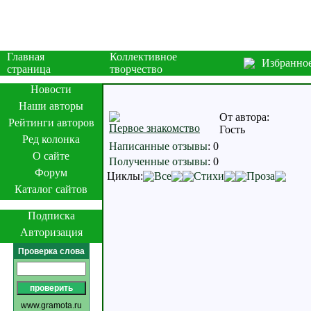
Главная
Коллективное
Избранно
страница
творчество
Новости
Наши авторы
От автора:
Рейтинги авторов
Первое знакомство
Гость
Ред колонка
Написанные отзывы
:
0
О сайте
Полученные отзывы
:
0
Форум
Циклы:
Все
Стихи
Проза
Каталог сайтов
Подписка
Авторизация
Проверка слова
www.gramota.ru