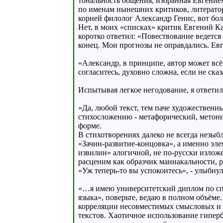
тональность общения, избранная Евгение
по именам нынешних критиков, литерато
корней филолог Александр Генис, вот бо
Нет, в моих «списках» критик Евгений Ка
коротко ответил: «Повествование ведется
конец. Мои прогнозы не оправдались. Ев
«Александр, в принципе, автор может всё 
согласитесь, духовно сложна, если не сказ
Испытывая легкое негодование, я ответил
«Да, любой текст, тем паче художественны
стихосложению - метафорический, метон
форме.
В стихотворениях далеко не всегда незыб
«Зачин-развитие-концовка», а именно эле
извилин» алогичной, не по-русски излож
расценим как образчик маниакальности, 
«Уж теперь-то вы успокоитесь», - улыбнул
«…я имею университетский диплом по спец
языка», поверьте, ведаю в полном объём
корреляции несовместимых смысловых и
текстов. Хаотичное использование гиперб