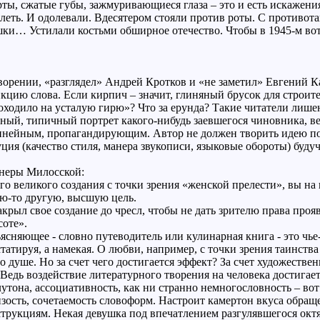
рты, сжатые губы, зажмуривающиеся глаза – это и есть искажени
олеть. И одолевали. Вдесятером стояли против роты. С противо
ки… Устилали костьми обширное отечество. Чтобы в 1945-м вотк
хотворении, «разглядел» Андрей Кротков и «не заметил» Евгений 
ию слова. Если кирпич – значит, глиняный брусок для строител
походило на усталую гирю»? Что за ерунда? Такие читатели лиш
нный, типичный портрет какого-нибудь заевшегося чиновника, в
инейным, пропагандирующим. Автор не должен творить идею 
ия (качество стиля, манера звукописи, языковые обороты) будуч
енеры Милосской:
о великого создания с точки зрения «женской прелести», вы на 
ю-то другую, высшую цель.
и закрыл свое создание до чресл, чтобы не дать зрителю права 
оте».
ясняющее - словно путеводитель или кулинарная книга - это чь
атируя, а намекая. О любви, например, с точки зрения таинства
о душе. Но за счет чего достигается эффект? За счет художестве
Ведь воздействие литературного творения на человека достигае
тона, ассоциативность, как ни странно немногословность – вот 
зость, сочетаемость словоформ. Настроит камертон вкуса обращен
рукциям. Некая девушка под впечатлением разгулявшегося октяб