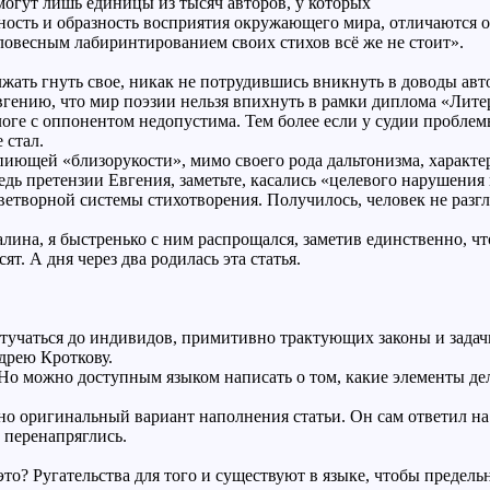
могут лишь единицы из тысяч авторов, у которых
ность и образность восприятия окружающего мира, отличаются о
словесным лабиринтированием своих стихов всё же не стоит».
ать гнуть свое, никак не потрудившись вникнуть в доводы автора
вгению, что мир поэзии нельзя впихнуть в рамки диплома «Лит
алоге с оппонентом недопустима. Тем более если у судии пробл
 стал.
пиющей «близорукости», мимо своего рода дальтонизма, характе
едь претензии Евгения, заметьте, касались «целевого нарушен
етворной системы стихотворения. Получилось, человек не разгля
лина, я быстренько с ним распрощался, заметив единственно, чт
т. А дня через два родилась эта статья.
тучаться до индивидов, примитивно трактующих законы и задачи
дрею Кроткову.
 Но можно доступным языком написать о том, какие элементы де
но оригинальный вариант наполнения статьи. Он сам ответил 
 перенапряглись.
е это? Ругательства для того и существуют в языке, чтобы предел