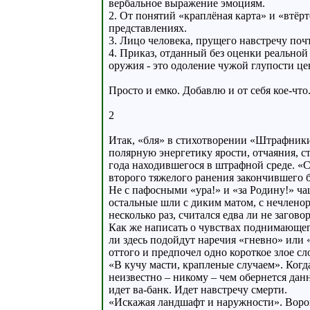
вербальное выражение эмоциям.
2. От понятий «краплёная карта» и «втёр
представлениях.
3. Лицо человека, прущего навстречу поч
4. Приказ, отданный без оценки реальной
оружия - это одоление чужой глупости це
Просто и емко. Добавлю и от себя кое-что
2
Итак, «бля» в стихотворении «Штрафники»
полярную энергетику ярости, отчаяния, ст
года находившегося в штрафной среде. «
второго тяжелого ранения закончившего б
Не с пафосными «ура!» и «за Родину!» ча
остальные шли с диким матом, с нечленор
несколько раз, считался едва ли не загов
Как же написать о чувствах поднимающего
ли здесь подойдут наречия «гневно» или 
оттого и предпочел одно короткое злое 
«В кучу масти, крапленые случаем». Когд
неизвестно – никому – чем обернется дан
идет ва-банк. Идет навстречу смерти.
«Искажая ландшафт и наружности». Воронк