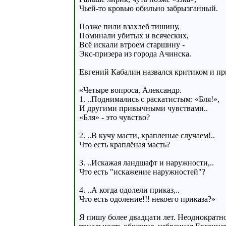
Чьей-то кровью обильно забрызганный.
Позже пили взахлеб тишину,
Поминали убитых и всяческих,
Всё искали втроем старшину -
Экс-призера из города Ачинска.
Евгений Кабалин назвался критиком и при
«Четыре вопроса, Александр.
1. ..Поднимались с раскатистым: «Бля!»,
И другими привычными чувствами..
«Бля» - это чувство?
2. ..В кучу масти, крапленые случаем!..
Что есть краплёная масть?
3. ..Искажая ландшафт и наружности,..
Что есть "искажение наружностей"?
4. ..А когда одолели приказ,..
Что есть одоление!!! некоего приказа?»
Я пишу более двадцати лет. Неоднократно