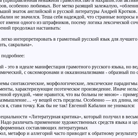
м (приправленная неважной грамотностью и нахрапистой активно
ров, особенно любимых. Вот метко разящий залежалую, «облен
льшой знаток английской и русской литературы Андрей Кротко
балин не значился. Теша себя надеждой, что странные вопросы и
 от имени одного из штрафников, посему логика лексической соче
гений продолжал настаивать:
легко интерпретировать в грамотный русский язык для лучшего в
ать, сакральна».
 подробнее:
й - это в идеале манифестация грамотного русского языка, но ве
имический, с оксюморонами и окказионализмами - образный по
лемы синтаксические, морфологические, лексические парадигмы. 
менты, характеризующие поэтическое произведение. Иначе нельзя
енной ерундой, «мне нравится, что вы больны не мною» - приме
размышление… «у вещей есть пределы. Особенно — их длина, не
ся я, ставя точку. Как бы не так! Евгений Кабалин не унимался:
иальности «Литературная критика», который получил в весьма з
е. Надо различать применение художественных средств языка и 
 форменных составляющих литературных
ол, метафор и аллегорий часто приводит к обратному результат