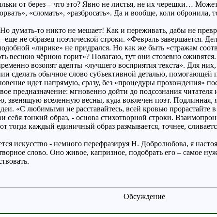
ьки от берез – что это? Явно не листья, не их черешки… Может
орвать», «сломать», «разбросать». Да и вообще, коли обронила, т
 Но думать-то никто не мешает! Как и переживать, дабы не прев
– еще не образец поэтической строки. «Февраль завершается. Дел
 подобной «лирике» не придрался. Но как же быть «стражам соотв
ть весною чёрною горит»? Полагаю, тут они стозевно оживятся. 
пременно возопят адепты «лучшего восприятия текста». Для них,
ении сделать обычное слово субъективной деталью, помогающей пр
овение идет напрямую, сразу, без «процедуры прохождения» пос
вое предназначение: мгновенно дойти до подсознания читателя и
 звенящую вселенную весны, куда вовлечен поэт. Подлинная, яр
идеи. «С любимыми не расставайтесь, всей кровью прорастайте в
ри себя тонкий образ, - основа стихотворной строки. Взаимопро
от тогда каждый единичный образ размывается, точнее, сливае
ается искусство - немного перефразируя Н. Добролюбова, я нас
творное слово. Оно живое, капризное, подобрать его – самое нуж
ствовать.
Обсуждение