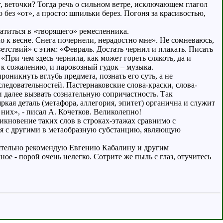
, веточки? Тогда речь о сильном ветре, исключающем глагол
о без «от», а просто: шпильки берез. Погоня за красивостью,
ратиться в «творящего» ремесленника.
о к весне. Снега почернели, нерадостно мне». Не сомневаюсь,
етствий» с этим: «Февраль. Достать чернил и плакать. Писать
«При чем здесь чернила, как может гореть слякоть, да и
 к сожалению, и паровозный гудок – музыка.
оникнуть вглубь предмета, познать его суть, а не
ледовательностей. Пастернаковские слова-краски, слова-
 далее вызвать сознательную сопричастность. Так
кая деталь (метафора, аллегория, эпитет) органична и служит
 них», - писал А. Кочетков. Великолепно!
никновение таких слов в строках-этажах сравнимо с
тся с другими в метаобразную субстанцию, являющую
тоятельно рекомендую Евгению Кабалину и другим
ное - порой очень нелегко. Сотрите же пыль с глаз, отучитесь