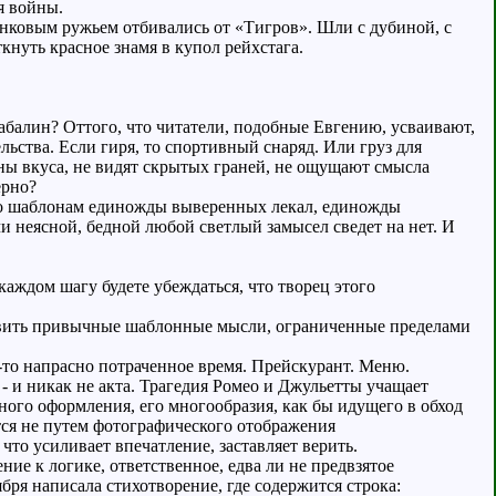
я войны.
танковым ружьем отбивались от «Тигров». Шли с дубиной, с
нуть красное знамя в купол рейхстага.
Кабалин? Оттого, что читатели, подобные Евгению, усваивают,
ьства. Если гиря, то спортивный снаряд. Или груз для
ены вкуса, не видят скрытых граней, не ощущают смысла
ерно?
по шаблонам единожды выверенных лекал, единожды
и неясной, бедной любой светлый замысел сведет на нет. И
каждом шагу будете убеждаться, что творец этого
проявить привычные шаблонные мысли, ограниченные пределами
е-то напрасно потраченное время. Прейскурант. Меню.
 - и никак не акта. Трагедия Ромео и Джульетты учащает
нного оформления, его многообразия, как бы идущего в обход
тся не путем фотографического отображения
что усиливает впечатление, заставляет верить.
ие к логике, ответственное, едва ли не предвзятое
ря написала стихотворение, где содержится строка: