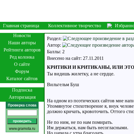
Главная страница
Коллективное творчество
Избранн
Новости
Раздел:
Наши авторы
Автор:
Рейтинги авторов
Баллы: 2
Ред колонка
Внесено на сайт: 27.11.2011
О сайте
КРИТИКИ И КРИТИКАНЫ, ИЛИ ЭТ
Форум
Ты видишь жилетку, а не сердце.
Каталог сайтов
Вильгельм Буш
Подписка
Авторизация
На одном из поэтических сайтов мне на
Проверка слова
Упомянутое стихотворение я, внук человек
должно кричать, кровоточить. Оттого сти
Не по ним, не по нам помирать.
Им держаться, нам быть несогласными.
www.gramota.ru
Но царила с утра благодать,