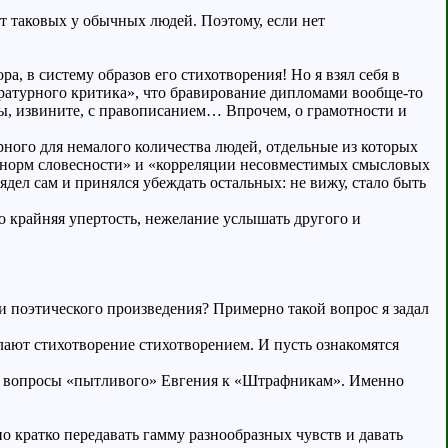
т таковых у обычных людей. Поэтому, если нет
, в систему образов его стихотворения! Но я взял себя в
ературного критика», что бравирование дипломами вообще-то
емы, извините, с правописанием… Впрочем, о грамотности и
рного для немалого количества людей, отдельные из которых
ия норм словесности» и «корреляции несовместимых смысловых
дел сам и принялся убеждать остальных: не вижу, стало быть
о крайняя упертость, нежелание услышать другого и
 поэтического произведения? Примерно такой вопрос я задал
лают стихотворение стихотворением. И пусть ознакомятся
на вопросы «пытливого» Евгения к «Штрафникам». Именно
ьно кратко передавать гамму разнообразных чувств и давать