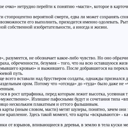
тое очко» нетрудно перейти к понятию «масти», которое в карто
ти стопроцентно вероятной смерти, едва ли может сохранять сп
 возможности его выполнить, приходится именно одолевать. Рыть 
ной собственной изобретательности, а иногда и жизни.
.
, разумеется, не обозначает какое-либо чувство. Но оно образчи
раха, обреченности, безумия – того, что на всю оставшуюся жизн
Смывшего кровью» и выжившего. После добравшегося на перекла
оевой путь.
ще всего вставали над бруствером солдаты, однажды признался 
аздельным ором. Потому что «отсюда» до «туда» было даже не «ч
оренным.
ся в рост штрафника, перед которым лежит высотка, усеянная т
«мужественно». Излишне пафосными будут и сочетания типа «впе
словцо нескольким плакатным и оттого фальшивым.
а карты (иным словом, масти) метят шулеры, понятно, зачем они 
ное крапление. Здесь такой момент, что карты «вскрываются» - 
и от взрывов, впивающиеся в деревья, в землю в тела куски ме