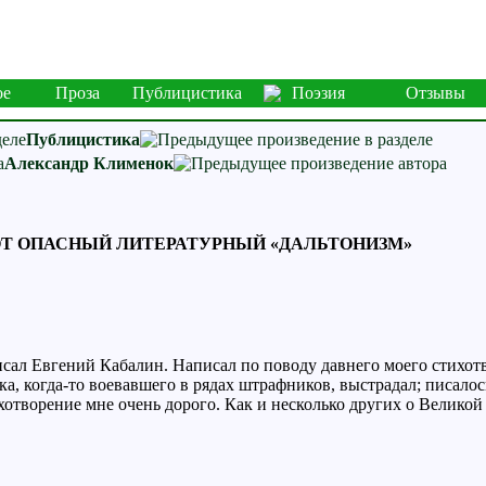
ое
Проза
Публицистика
Поэзия
Отзывы
Публицистика
Александр Клименок
ОТ ОПАСНЫЙ ЛИТЕРАТУРНЫЙ «ДАЛЬТОНИЗМ»
писал Евгений Кабалин. Написал по поводу давнего моего стих
а, когда-то воевавшего в рядах штрафников, выстрадал; писалось
хотворение мне очень дорого. Как и несколько других о Великой 