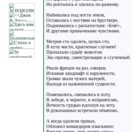
Но ропталось и злилось по-разному.
Набивалась под ногти земля,
Оставалась с ногтями на бруствере,
Поднимались с раскатистым: «Бля!»,
И другими привычными чувствами.
Метров сто одолеть, целых сто,
В кучу масти, крапленые случаем!
Пропахали судьбу животом
Экс-призер, самострельщик и ссученный.
Рвали фрицев на раз, озверев,
Искажая ландшафт и наружности,
Громко звали чужих матерей,
Выходя из назначенной сущности.
Помешались, смешались в поту,
В лебеде, в черноте, в неприятелях,
Вечность грудью вдохнув на лету,
В рукопашных встречали объятиях.
А когда одолели приказ,
Обложил командиров изысканно
Раньше лирик, чуть позже «зэка»,