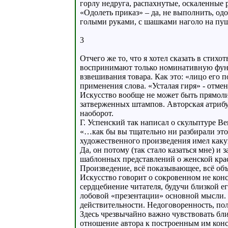
горлу недруга, распахнутые, оскаленные 
«Одолеть приказ» – да, не выполнить, од
голыми руками, с шашками наголо на пуш
3
Отчего же то, что я хотел сказать в сти
воспринимают только номинативную функц
взвешивания товара. Как это: «лицо его 
применения слова. «Усталая гиря» - отме
Искусство вообще не может быть прямол
затверженных штампов. Авторская атрибуц
наоборот.
Г. Успенский так написал о скульптуре В
«…как бы вы тщательно ни разбирали этог
художественного произведения имел каку
Да, он потому (так стало казаться мне) 
шаблонных представлений о женской крас
Произведение, всё показывающее, всё объ
Искусство говорит о сокровенном не конст
сердцебиение читателя, будучи близкой ег
лобовой «презентации» основной мысли. 
действительности. Недоговоренность, полу
Здесь чрезвычайно важно чувствовать бли
отношение автора к построенным им конст