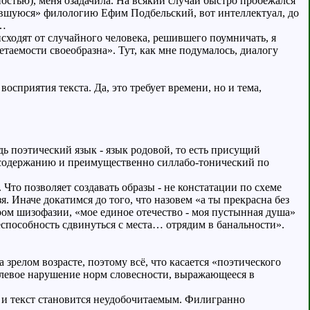
стью), меня озадачила. На всякий случай быстро пробежался
ившуюся» филологию Ефим Подбельский, вот интеллектуал, до
в…
сходят от случайного человека, решившего поумничать, я
таемости своеобразна». Тут, как мне подумалось, диалогу
осприятия текста. Да, это требует времени, но и тема,
дь поэтический язык - язык родовой, то есть присущий
 содержанию и преимущественно силлабо-тонический по
Что позволяет создавать образы - не констатации по схеме
. Иначе докатимся до того, что назовем «а ты прекрасна без
ром шизофазии, «мое единое отечество - моя пустынная душа»
способность сдвинуться с места… отрядим в банальности».
релом возрасте, поэтому всё, что касается «поэтического
целевое нарушение норм словесности, выражающееся в
у и текст становится неудобочитаемым. Филигранно