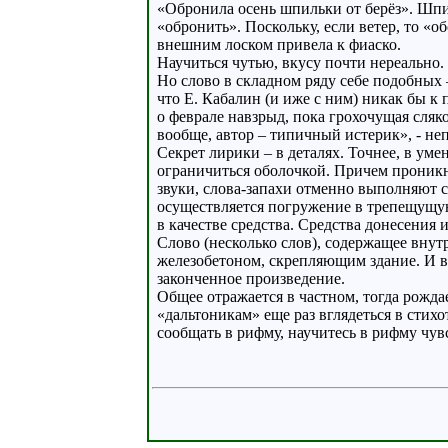
«Обронила осень шпильки от берёз». Шпил
«обронить». Поскольку, если ветер, то «об
внешним лоском привела к фиаско.
Научиться чутью, вкусу почти нереально.
Но слово в складном ряду себе подобных 
что Е. Кабалин (и иже с ним) никак бы к
о феврале навзрыд, пока грохочущая сляко
вообще, автор – типичный истерик», - не
Секрет лирики – в деталях. Точнее, в ум
ограничиться оболочкой. Причем проникн
звуки, слова-запахи отменно выполняют с
осуществляется погружение в трепещущую,
в качестве средства. Средства донесения 
Слово (несколько слов), содержащее внут
железобетоном, скрепляющим здание. И в
законченное произведение.
Общее отражается в частном, тогда рожд
«дальтоникам» еще раз вглядеться в стихо
сообщать в рифму, научитесь в рифму чув