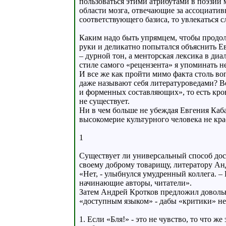
пользоваться этими атрибутами в поэзии 
области мозга, отвечающие за ассоциатив
соответствующего базиса, то увлекаться 
Каким надо быть упрямцем, чтобы продолж
руки и деликатно попытался объяснить Е
– дурной тон, а менторская лексика в ди
стиле самого «рецензента» я упоминать не
И все же как пройти мимо факта столь во
даже называют себя литературоведами? В
и форменных составляющих», то есть кров
не существует.
Ни в чем больше не убеждая Евгения Каба
высокомерие культурного человека не крася
1
Существует ли универсальный способ дос
своему доброму товарищу, литератору Ан
«Нет, - улыбнулся умудренный коллега. –
начинающие авторы, читатели».
Затем Андрей Кротков предложил доволь
«доступным языком» - дабы «критики» не
1. Если «Бля!» - это не чувство, то что ж