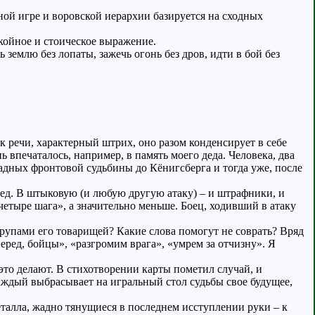
чной игре и воровской иерархии базируется на сходных
окойное и стоическое выражение.
землю без лопаты, зажечь огонь без дров, идти в бой без
к речи, характерный штрих, оно разом конденсирует в себе
ь впечаталось, например, в память моего деда. Человека, два
дных фронтовой судьбины до Кёнигсберга и тогда уже, после
дед. В штыковую (и любую другую атаку) – и штрафники, и
етыре шага», а значительно меньше. Боец, ходивший в атаку
рупами его товарищей? Какие слова помогут не соврать? Вряд
ред, бойцы», «разгромим врага», «умрем за отчизну». Я
это делают. В стихотворении карты пометил случай, и
каждый выбрасывает на игральный стол судьбы свое будущее,
талла, жадно тянущиеся в последнем исступлении руки – к