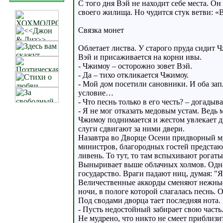
С того дня Вэй не находит себе места. Он
своего жилища. Но чудится стук ветви: «
Связка монет
Облетает листва. У старого пруда сидит
Вэй и присаживается на корни ивы.
- Чжимоу – осторожно зовет Вэй.
- Да – тихо откликается Чжимоу.
- Мой дом посетили сановники. И оба зап
условие…
- Что песнь только в его честь? – догадыв
- Я не мог отказать медовым устам. Ведь 
Чжимоу поднимается и жестом увлекает д
слуги сдвигают за ними двери.
Назавтра во Дворце Осени придворный му
министров, благородных гостей предста
ливень. То тут, то там вспыхивают рогат
Выныривает выше облачных холмов. Одна н
государство. Враги падают ниц, думая: "
Величественные аккорды сменяют нежные 
ночи, в пологе которой слагалась песнь. 
Под сводами дворца тает последняя нота. 
- Пусть недостойный забирает свою часть
Не мудрено, что никто не смеет приблизи