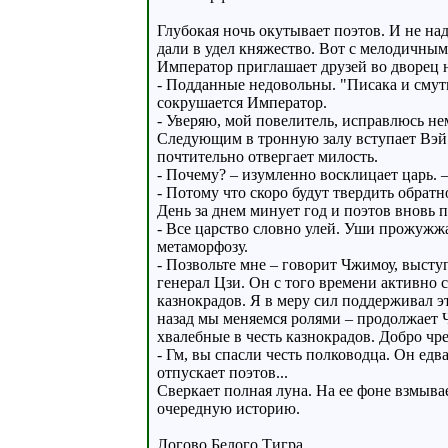
Глубокая ночь окутывает поэтов. И не на
дали в удел княжество. Вот с мелодичным
Император приглашает друзей во дворец н
- Подданные недовольны. "Писака и смуть
сокрушается Император.
- Уверяю, мой повелитель, исправлюсь нем
Следующим в тронную залу вступает Вэй.
почтительно отвергает милость.
- Почему? – изумленно восклицает царь. 
- Потому что скоро будут твердить обратн
День за днем минует год и поэтов вновь 
- Все царство словно улей. Уши прожужж
метаморфозу.
- Позвольте мне – говорит Чжимоу, высту
генерал Цзи. Он с того времени активно 
казнокрадов. Я в меру сил поддерживал 
назад мы меняемся ролями – продолжает Ч
хвалебные в честь казнокрадов. Добро чр
- Гм, вы спасли честь полководца. Он едв
отпускает поэтов...
Сверкает полная луна. На ее фоне взмыва
очередную историю.
Логово Белого Тигра