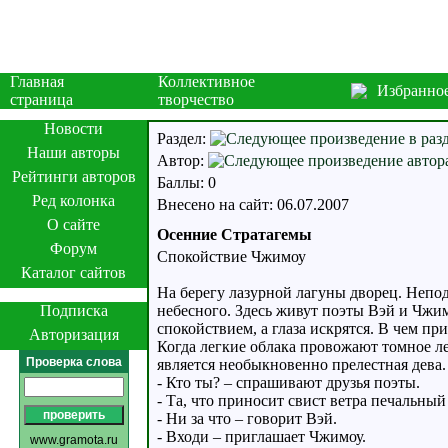
Главная
Коллективное
Избранно
страница
творчество
Новости
Раздел:
Наши авторы
Автор:
Рейтинги авторов
Баллы: 0
Ред колонка
Внесено на сайт: 06.07.2007
О сайте
Осенние Стратагемы
Форум
Спокойствие Чжимоу
Каталог сайтов
На берегу лазурной лагуны дворец. Непод
Подписка
небесного. Здесь живут поэты Вэй и Чжим
спокойствием, а глаза искрятся. В чем п
Авторизация
Когда легкие облака провожают томное л
Проверка слова
является необыкновенно прелестная дева.
- Кто ты? – спрашивают друзья поэты.
- Та, что приносит свист ветра печальный 
- Ни за что – говорит Вэй.
- Входи – приглашает Чжимоу.
www.gramota.ru