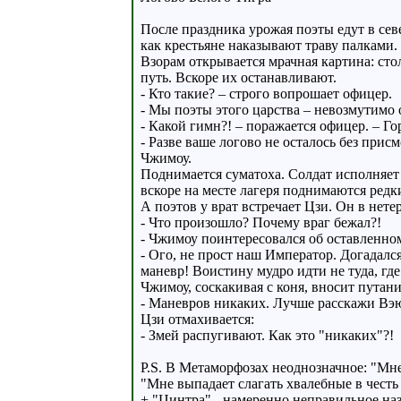
После праздника урожая поэты едут в сев
как крестьяне наказывают траву палками. 
Взорам открывается мрачная картина: сто
путь. Вскоре их останавливают.
- Кто такие? – строго вопрошает офицер.
- Мы поэты этого царства – невозмутимо
- Какой гимн?! – поражается офицер. – Го
- Разве ваше логово не осталось без прис
Чжимоу.
Поднимается суматоха. Солдат исполняет 
вскоре на месте лагеря поднимаются редк
А поэтов у врат встречает Цзи. Он в нете
- Что произошло? Почему враг бежал?!
- Чжимоу поинтересовался об оставленно
- Ого, не прост наш Император. Догадалс
маневр! Воистину мудро идти не туда, где 
Чжимоу, соскакивая с коня, вносит путан
- Маневров никаких. Лучше расскажи Вэю,
Цзи отмахивается:
- Змей распугивают. Как это "никаких"?!
P.S. В Метаморфозах неоднозначное: "Мне
"Мне выпадает слагать хвалебные в честь
+ "Цинтра" - намеренно неправильное наз