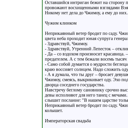
Оставшийся интриган бежит на сторону п
провожают восхищенными взглядами Вэя
Никому нет дела до Чжимоу, а ему до них. 
Чужим клинком
Неприкаянный ветер бродит по саду. Чжи
цвета неба проходит юная супруга генера
- Здравствуй, Чжимоу.
- Здравствуй, Утренний Лепесток – отклик
- Да – со вздохом произносит красавица.
предателем. А с тем бежали восемь тысяч
- Само собой думается о мудрости беглец
краю воссияет солнцем. Надо сложить оду.
- А я думала, что ты друг – бросает девушк
Чжимоу, смеясь, выкрикивает оду. Эхо по
дворца соседнего государства.
Навстречу беглому сановнику срочно выс
девы исполняют для него танец с мечами. 
слышит послание: "В нашем царстве толь
Неприкаянный ветер бродит по саду. Чжим
колышет.
Императорская свадьба