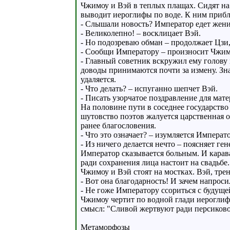
Чжимоу и Вэй в теплых плащах. Сидят на 
выводит иероглифы по воде. К ним прибл
- Слышали новость? Император едет женит
- Великолепно! – восклицает Вэй.
- Но подозреваю обман – продолжает Цзи
- Сообщи Императору – произносит Чжим
- Главный советник вскружил ему голову
доводы принимаются почти за измену. Зна
удаляется.
- Что делать? – испуганно шепчет Вэй.
- Писать узорчатое поздравление для мате
На половине пути в соседнее государство
шутовство поэтов жалуется царственная ос
ранее благословения.
- Что это означает? – изумляется Императо
- Из ничего делается нечто – поясняет ге
Император сказывается больным. И карав
ради сохранения лица настоит на свадьбе
Чжимоу и Вэй стоят на мостках. Вэй, тре
- Вот она благодарность! И зачем напроси
- Не гоже Императору ссориться с будуще
Чжимоу чертит по водной глади иероглиф
смысл: "Сливой жертвуют ради персиково
Метаморфозы