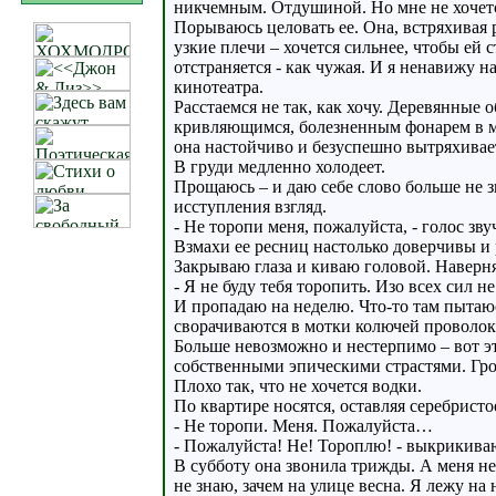
никчемным. Отдушиной. Но мне не хочет
Порываюсь целовать ее. Она, встряхивая 
узкие плечи – хочется сильнее, чтобы ей 
отстраняется - как чужая. И я ненавижу 
кинотеатра.
Расстаемся не так, как хочу. Деревянные 
кривляющимся, болезненным фонарем в мо
она настойчиво и безуспешно вытряхивает
В груди медленно холодеет.
Прощаюсь – и даю себе слово больше не з
исступления взгляд.
- Не торопи меня, пожалуйста, - голос зву
Взмахи ее ресниц настолько доверчивы и р
Закрываю глаза и киваю головой. Наверн
- Я не буду тебя торопить. Изо всех сил н
И пропадаю на неделю. Что-то там пытаю
сворачиваются в мотки колючей проволоки
Больше невозможно и нестерпимо – вот эт
собственными эпическими страстями. Гро
Плохо так, что не хочется водки.
По квартире носятся, оставляя серебристо
- Не торопи. Меня. Пожалуйста…
- Пожалуйста! Не! Тороплю! - выкрикива
В субботу она звонила трижды. А меня нет
не знаю, зачем на улице весна. Я лежу н