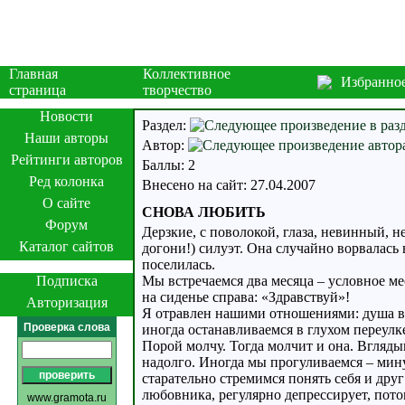
Главная
Коллективное
Избранно
страница
творчество
Новости
Раздел:
Наши авторы
Автор:
Рейтинги авторов
Баллы: 2
Ред колонка
Внесено на сайт: 27.04.2007
О сайте
СНОВА ЛЮБИТЬ
Форум
Дерзкие, с поволокой, глаза, невинный, 
Каталог сайтов
догони!) силуэт. Она случайно ворвалась 
поселилась.
Подписка
Мы встречаемся два месяца – условное мес
на сиденье справа: «Здравствуй»!
Авторизация
Я отравлен нашими отношениями: душа в 
Проверка слова
иногда останавливаемся в глухом переул
Порой молчу. Тогда молчит и она. Вгляды
надолго. Иногда мы прогуливаемся – мину
старательно стремимся понять себя и дру
любовника, регулярно депрессирует, пот
www.gramota.ru