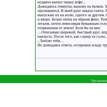
недавно выпил чашку кофе...
Дожидаюсь темноты, выхожу на балкон. М
пролившееся. В моей руке зажата газета.
выпускаю их на волю, одного за другим. 
и вверх. Белые пятна на чёрном фоне. Р
легким, почти невесомым бумажным голуб
оторванным от земли! Хотя бы на миг.
…Описываю широкий, быстрый круг, впры
наизусть. После того, как слышу ее голос
- Люблю тебя…
Не дожидаясь ответа, осторожно кладу тр
При цитиро