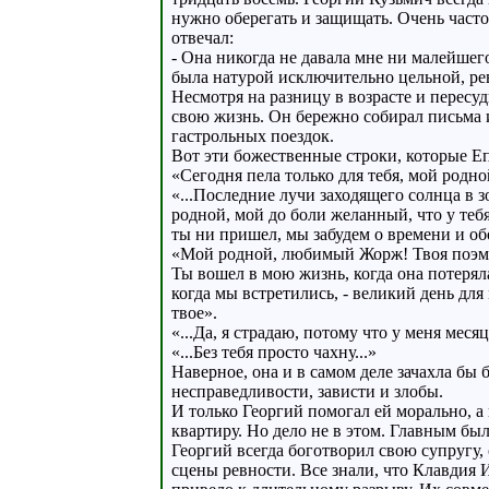
нужно оберегать и защищать. Очень часто
отвечал:
- Она никогда не давала мне ни малейшег
была натурой исключительно цельной, ре
Несмотря на разницу в возрасте и пересу
свою жизнь. Он бережно собирал письма 
гастрольных поездок.
Вот эти божественные строки, которые Е
«Сегодня пела только для тебя, мой родн
«...Последние лучи заходящего солнца в з
родной, мой до боли желанный, что у тебя 
ты ни пришел, мы забудем о времени и обо
«Мой родной, любимый Жорж! Твоя поэма 
Ты вошел в мою жизнь, когда она потеряла
когда мы встретились, - великий день для
твое».
«...Да, я страдаю, потому что у меня месяц 
«...Без тебя просто чахну...»
Наверное, она и в самом деле зачахла бы
несправедливости, зависти и злобы.
И только Георгий помогал ей морально, а
квартиру. Но дело не в этом. Главным был
Георгий всегда боготворил свою супругу
сцены ревности. Все знали, что Клавдия 