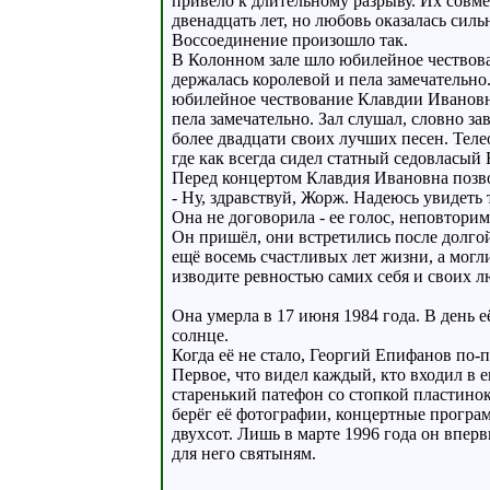
привело к длительному разрыву. Их совме
двенадцать лет, но любовь оказалась силь
Воссоединение произошло так.
В Колонном зале шло юбилейное чествов
держалась королевой и пела замечательн
юбилейное чествование Клавдии Ивановн
пела замечательно. Зал слушал, словно за
более двадцати своих лучших песен. Теле
где как всегда сидел статный седовласый
Перед концертом Клавдия Ивановна позво
- Ну, здравствуй, Жорж. Надеюсь увидеть те
Она не договорила - ее голос, неповтори
Он пришёл, они встретились после долгой
ещё восемь счастливых лет жизни, а мог
изводите ревностью самих себя и своих 
Она умерла в 17 июня 1984 года. В день е
солнце.
Когда её не стало, Георгий Епифанов по
Первое, что видел каждый, кто входил в
старенький патефон со стопкой пластинок
берёг её фотографии, концертные програ
двухсот. Лишь в марте 1996 года он впе
для него святыням.