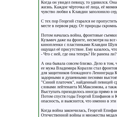
Когда он увидел певицу, то удивился. Она
жизнь. Каждое чёрточка её лица, её мим
чувство любви к Клавдии заполонило серд
С тех пор Георгий старался не пропустит
месте в первом ряду. От природы скромны
Потом началась война, фронтовые съемки,
Кузьмич даже на фронте, несмотря на все
кинопленки с пластинками Клавдии Шульж
ощущал её присутствие. Ему казалось, что
- Что с ней, где она теперь? Не ранена л
А она бывала совсем близко. Дело в том,
ее мужа Владимира Коралли стал фронтов
для защитников блокадного Ленинграда К
задорными и душевными песнями выстоять
"Синий платочек", найденный певицей ср
словами лейтенанта М.Максимова, а такж
Выступать приходилось иногда прямо в о
Потом спустя годы Георгий Епифанов и К
опасность, и выяснится, что именно в эт
Когда война закончилась, Георгий Епифан
Отечественной войны и множества медал