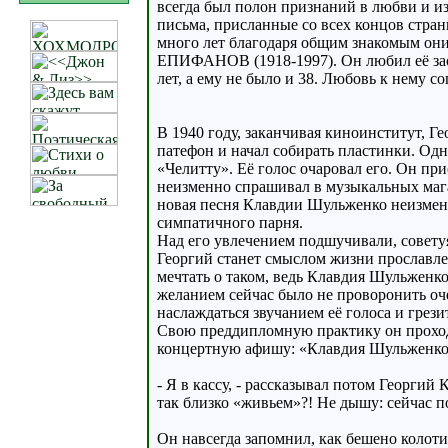
всегда был полон признаний в любви и и
письма, присланные со всех концов страны
много лет благодаря общим знакомым они 
ЕПИФАНОВ (1918-1997). Он любил её заоч
лет, а ему не было и 38. Любовь к нему с
В 1940 году, заканчивая киноинститут, Г
патефон и начал собирать пластинки. Од
«Челитту». Её голос очаровал его. Он пр
неизменно спрашивал в музыкальных мага
новая песня Клавдии Шульженко неизменн
симпатичного парня.
Над его увлечением подшучивали, советуя
Георгий станет смыслом жизни прославле
мечтать о таком, ведь Клавдия Шульженк
желанием сейчас было не проворонить оче
наслаждаться звучанием её голоса и грези
Свою преддипломную практику он проходи
концертную афишу: «Клавдия Шульженко 
- Я в кассу, - рассказывал потом Георгий 
так близко «живьем»?! Не дышу: сейчас по
Он навсегда запомнил, как бешено колотил