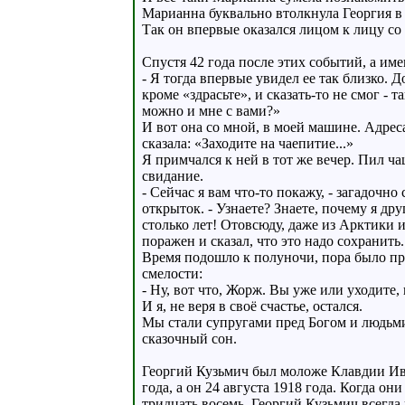
Марианна буквально втолкнула Георгия в
Так он впервые оказался лицом к лицу со
Спустя 42 года после этих событий, а им
- Я тогда впервые увидел ее так близко. Д
кроме «здрасьте», и сказать-то не смог - 
можно и мне с вами?»
И вот она со мной, в моей машине. Адрес
сказала: «Заходите на чаепитие...»
Я примчался к ней в тот же вечер. Пил ч
свидание.
- Сейчас я вам что-то покажу, - загадочн
открыток. - Узнаете? Знаете, почему я др
столько лет! Отовсюду, даже из Арктики 
поражен и сказал, что это надо сохранить.
Время подошло к полуночи, пора было про
смелости:
- Ну, вот что, Жорж. Вы уже или уходите, 
И я, не веря в своё счастье, остался.
Мы стали супругами пред Богом и людьми. 
сказочный сон.
Георгий Кузьмич был моложе Клавдии Ива
года, а он 24 августа 1918 года. Когда он
тридцать восемь. Георгий Кузьмич всегда 