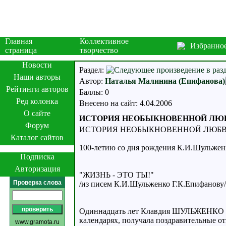
Главная
Коллективное
Избранно
страница
творчество
Новости
Раздел:
Наши авторы
Автор:
Наталья Малинина (Епифанова)
Рейтинги авторов
Баллы: 0
Ред колонка
Внесено на сайт: 4.04.2006
О сайте
ИСТОРИЯ НЕОБЫКНОВЕННОЙ ЛЮБВИ
Форум
ИСТОРИЯ НЕОБЫКНОВЕННОЙ ЛЮБ
Каталог сайтов
100-летию со дня рождения К.И.Шульженк
Подписка
Авторизация
"ЖИЗНЬ - ЭТО ТЫ!"
Проверка слова
/из писем К.И.Шульженко Г.К.Епифанову/
Одиннадцать лет Клавдия ШУЛЬЖЕНКО (19
календарях, получала поздравительные о
www.gramota.ru