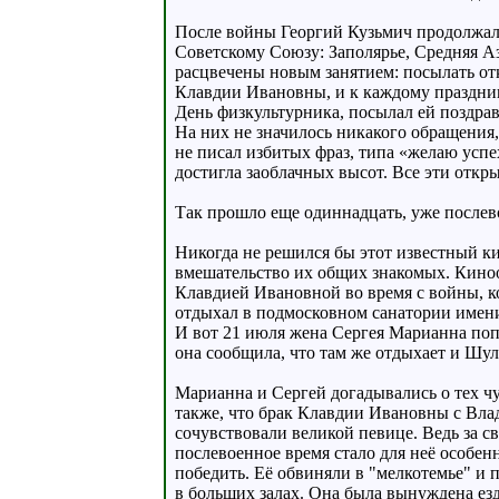
После войны Георгий Кузьмич продолжал 
Советскому Союзу: Заполярье, Средняя Аз
расцвечены новым занятием: посылать от
Клавдии Ивановны, и к каждому праздник
День физкультурника, посылал ей поздра
На них не значилось никакого обращения
не писал избитых фраз, типа «желаю успех
достигла заоблачных высот. Все эти отк
Так прошло еще одиннадцать, уже послев
Никогда не решился бы этот известный ки
вмешательство их общих знакомых. Киноо
Клавдией Ивановной во время с войны, к
отдыхал в подмосковном санатории имени
И вот 21 июля жена Сергея Марианна попр
она сообщила, что там же отдыхает и Шу
Марианна и Сергей догадывались о тех чу
также, что брак Клавдии Ивановны с Влад
сочувствовали великой певице. Ведь за с
послевоенное время стало для неё особен
победить. Её обвиняли в "мелкотемье" и 
в больших залах. Она была вынуждена ез