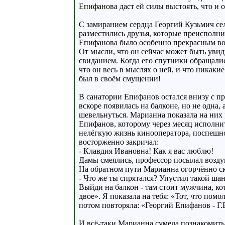
Епифанова даст ей силы выстоять, что и о
С замиранием сердца Георгий Кузьмич сел
разместились друзья, которые преисполни
Епифанова было особенно прекрасным во 
От мысли, что он сейчас может быть уви
свиданием. Когда его спутники обращалис
что он весь в мыслях о ней, и что никакие
был в своём смущении!
В санатории Епифанов остался внизу с п
вскоре появилась на балконе, но не одна,
шевельнуться. Марианна показала на них р
Епифанов, которому через месяц исполни
нелёгкую жизнь кинооператора, поспешно 
восторженно закричал:
- Клавдия Ивановна! Как я вас люблю!
Дамы смеялись, профессор посылал возду
На обратном пути Марианна огорчённо ск
- Что же ты спрятался? Упустил такой шанс
Выйди на балкон - там стоит мужчина, ко
двое». Я показала на тебя: «Тот, что пом
потом повторяла: «Георгий Епифанов - Г.Е.
И всё-таки Марианна сумела познакомить 