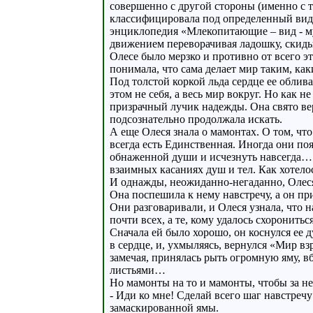
совершенно с другой стороны (именно с то
классифицировала под определенный вид 
энциклопедия «Млекопитающие – вид - м
движением переворачивая ладошку, скиды
Олесе было мерзко и противно от всего эт
понимала, что сама делает мир таким, как
Под толстой коркой льда сердце ее облив
этом не себя, а весь мир вокруг. Но как 
призрачный лучик надежды. Она свято вери
подсознательно продолжала искать.
А еще Олеся знала о мамонтах. О том, что
всегда есть Единственная. Иногда они поя
обнаженной души и исчезнуть навсегда… Е
взаимных касаниях душ и тел. Как хотело
И однажды, неожиданно-негаданно, Олес
Она поспешила к нему навстречу, а он при
Они разговаривали, и Олеся узнала, что 
почти всех, а те, кому удалось схоронить
Сначала ей было хорошо, он коснулся ее 
в сердце, и, ухмыляясь, вернулся «Мир в
замечая, принялась рыть огромную яму, вб
листьями…
Но мамонты на то и мамонты, чтобы за н
- Иди ко мне! Сделай всего шаг навстречу
замаскированной ямы.