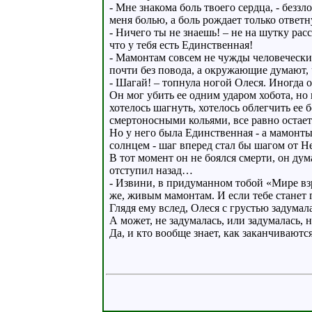
- Мне знакома боль твоего сердца, - безз
меня болью, а боль рождает только ответн
- Ничего ты не знаешь! – не на шутку рас
что у тебя есть Единственная!
- Мамонтам совсем не чужды человеческие
почти без повода, а окружающие думают, 
- Шагай! – топнула ногой Олеся. Иногда 
Он мог убить ее одним ударом хобота, но
хотелось шагнуть, хотелось облегчить ее 
смертоносными кольями, все равно остает
Но у него была Единственная - а мамонты
солнцем - шаг вперед стал бы шагом от Не
В тот момент он не боялся смерти, он ду
отступил назад…
- Извини, в придуманном тобой «Мире взр
же, живым мамонтам. И если тебе станет 
Глядя ему вслед, Олеся с грустью задума
А может, не задумалась, или задумалась,
Да, и кто вообще знает, как заканчиваютс