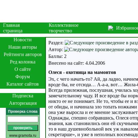
Главная
Коллективное
Избранно
страница
творчество
Новости
Раздел:
Наши авторы
Автор:
Рейтинги авторов
Баллы: 2
Ред колонка
Внесено на сайт: 4.04.2006
О сайте
Олеся - охотница на мамонтов
Форум
Эх, с чего начать-то? Ай, да ладно, начн
Каталог сайтов
вроде бы, не отсюда… А-а-а, вот… Жила-б
Всегда прилежная, послушная, училась хо
Подписка
замечательному чаду. И все вроде бы норм
никто ее не понимает. Не то, чтобы ее и в
Авторизация
от обиды, и начинала зло топать ножками 
Проверка слова
она уже выросла и ее мнение заслуживае
Однажды, спешно собравшись, Олеся отпр
знания, как становились они ей скучными
то в наш душевнобольной век уж навалом
секретарше», и уже в неполных восемнадц
www.gramota.ru