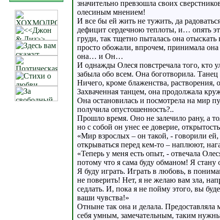
значительно превзошла своих сверстников
олесиным мнением!
И все бы ей жить не тужить, да радовать
дефицит сердечною теплоты, и… опять эт
груди, так тщетно пыталась она отыскать
просто обожали, впрочем, принимала она э
она… и Он…
И однажды Олеся повстречала того, кто у
забыла обо всем. Она боготворила. Танец
Ничего, кроме блаженства, растворения,
Захваченная танцем, она продолжала кружи
Она остановилась и посмотрела на мир пу
получила опустошенность?..
Прошло время. Оно не залечило рану, а то
но с собой он унес ее доверие, открытос
«Мир взрослых – он такой, - говорили ей,
открываться перед кем-то – наплюют, наг
«Теперь у меня есть опыт, - отвечала Олес
потому что я сама буду обманом! Я стан
Я буду играть. Играть в любовь, в понима
не поверить! Нет, я не желаю вам зла, на
седлать. И, пока я не пойму этого, вы буде
ваши чувства!»
Отныне так она и делала. Предоставляла м
себя умным, замечательным, таким нужн