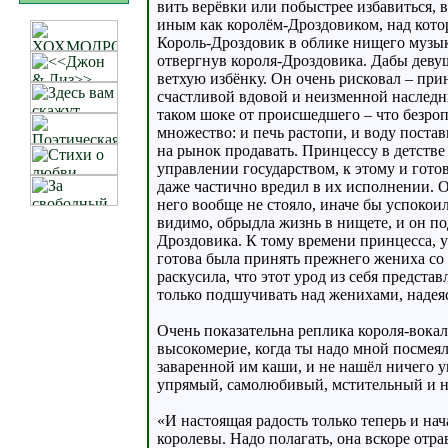
вить верёвки или побыстрее избавиться,
иным как королём-Дроздовиком, над котор
Король-Дроздовик в облике нищего музыка
отвергнув короля-Дроздовика. Дабы деву
ветхую избёнку. Он очень рисковал – при
счастливой вдовой и неизменной наследни
таком шоке от происшедшего – что безро
множество: и печь растопи, и воду постав
на рынок продавать. Принцессу в детстве 
управлении государством, к этому и гото
даже частично вредил в их исполнении. О
него вообще не стояло, иначе бы успокои
видимо, обрыдла жизнь в нищете, и он по
Дроздовика. К тому времени принцесса, у
готова была принять прежнего жениха со 
раскусила, что этот урод из себя предст
только подшучивать над женихами, надеяс
Очень показательна реплика короля-вокали
высокомерие, когда ты надо мной посмеял
заваренной им каши, и не нашёл ничего у
упрямый, самолюбивый, мстительный и н
«И настоящая радость только теперь и нач
королевы. Надо полагать, она вскоре отр