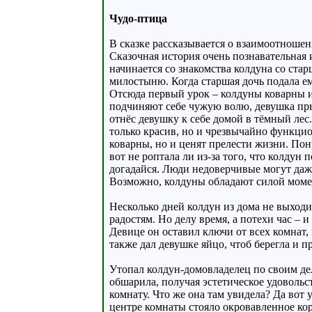
Чудо-птица
В сказке рассказывается о взаимоотношен
Сказочная история очень познавательная 
начинается со знакомства колдуна со ста
милостыню. Когда старшая дочь подала ему
Отсюда первый урок – колдуны коварны и 
подчиняют себе чужую волю, девушка прыг
отнёс девушку к себе домой в тёмный лес
только красив, но и чрезвычайно функцио
коварны, но и ценят прелести жизни. Понр
вот не роптала ли из-за того, что колдун 
догадайся. Люди недоверчивые могут даже
Возможно, колдуны обладают силой момен
Несколько дней колдун из дома не выход
радостям. Но делу время, а потехи час – 
Девице он оставил ключи от всех комнат,
также дал девушке яйцо, чтоб берегла и п
Утопал колдун-домовладелец по своим дел
обшарила, получая эстетическое удовольс
комнату. Что же она там увидела? Да вот 
центре комнаты стояло окровавленное коры