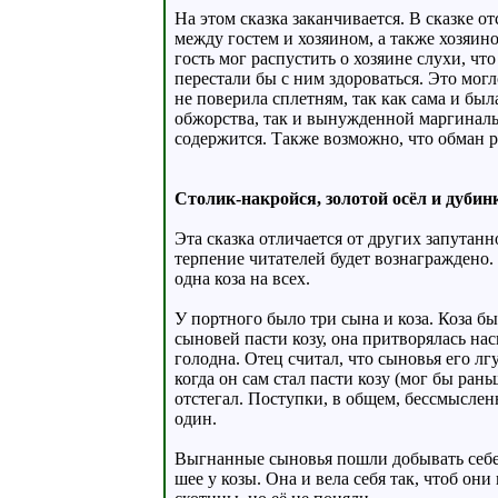
На этом сказка заканчивается. В сказке 
между гостем и хозяином, а также хозяин
гость мог распустить о хозяине слухи, чт
перестали бы с ним здороваться. Это могл
не поверила сплетням, так как сама и бы
обжорства, так и вынужденной маргинальн
содержится. Также возможно, что обман ра
Столик-накройся, золотой осёл и дубин
Эта сказка отличается от других запутанн
терпение читателей будет вознаграждено.
одна коза на всех.
У портного было три сына и коза. Коза бы
сыновей пасти козу, она притворялась нас
голодна. Отец считал, что сыновья его л
когда он сам стал пасти козу (мог бы рань
отстегал. Поступки, в общем, бессмысленн
один.
Выгнанные сыновья пошли добывать себе 
шее у козы. Она и вела себя так, чтоб о