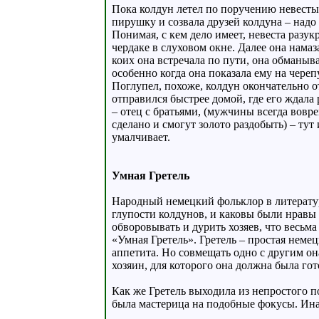
Пока колдун летел по поручению невесты 
пирушку и созвала друзей колдуна – надо
Понимая, с кем дело имеет, невеста разук
чердаке в слуховом окне. Далее она намаз
коих она встречала по пути, она обманыва
особенно когда она показала ему на череп
Поглупел, похоже, колдун окончательно о
отправился быстрее домой, где его ждала
– отец с братьями, (мужчины всегда вовре
сделано и смогут золото раздобыть) – ту
умалчивает.
Умная Гретель
Народный немецкий фольклор в литературн
глупости колдунов, и каковы были нравы с
обворовывать и дурить хозяев, что весьма
«Умная Гретель». Гретель – простая неме
аппетита. Но совмещать одно с другим она
хозяин, для которого она должна была гот
Как же Гретель выходила из непростого п
была мастерица на подобные фокусы. Инач