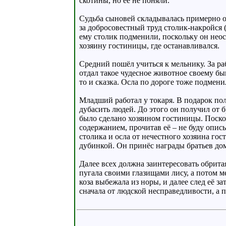
скотины, но её не поняли.
Судьба сыновей складывалась примерно о
за добросовестный труд столик-накройся (
ему столик подменили, поскольку он неосм
хозяину гостиницы, где останавливался.
Средний пошёл учиться к мельнику. За р
отдал такое чудесное животное своему быв
то и сказка. Осла по дороге тоже подмени
Младший работал у токаря. В подарок по
дубасить людей. До этого он получил от б
было сделано хозяином гостиницы. Поскол
содержанием, прочитав её – не буду опис
столика и осла от нечестного хозяина гос
дубинкой. Он принёс награды братьев дом
Далее всех должна заинтересовать обритая 
пугала своими глазищами лису, а потом ме
коза выбежала из норы, и далее след её 
сначала от людской несправедливости, а 