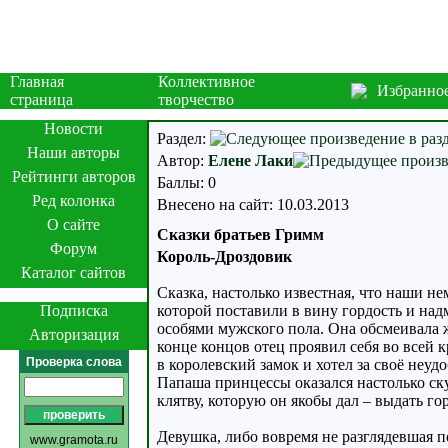
Главная
Коллективное
Избранно
страница
творчество
Новости
Раздел:
Наши авторы
Автор:
Елене Лаки
Рейтинги авторов
Баллы: 0
Ред колонка
Внесено на сайт: 10.03.2013
О сайте
Сказки братьев Гримм
Форум
Король-Дроздовик
Каталог сайтов
Сказка, настолько известная, что наши н
Подписка
которой поставили в вину гордость и над
особями мужского пола. Она обсмеивала 
Авторизация
конце концов отец проявил себя во всей к
Проверка слова
в королевский замок и хотел за своё неу
Папаша принцессы оказался настолько ску
клятву, которую он якобы дал – выдать го
Девушка, либо вовремя не разглядевшая п
www.gramota.ru