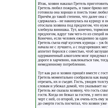
Итак, хозяин наказал Гретель приготовить
Гретель любил пожрать, и такое брюхо не
готовила она хорошо и поесть тоже любил
Причём до такой степени, что далее она с
сдержалась - не накинулась на курицу и н
отослала хозяина под предлогом, что нужно
хлебнула винишка. Тут, конечно, тормозо
предлогом, вдруг там чего-то из специй н
Конечно, если человек ежедневно за один 
Гретель съела ещё кусочек курицы – уж б
начала не с лучшего, а с подгоревших мест
аппетит боролся с совестью, чтоб заглуш
одурманенный алкоголем мозг придумал от
дороге в харчевню, наклюкаться там, тогд
немедленному потреблению.
Тут как раз и хозяин пришёл вместе с гос
Гретель моментально сообразила как выкр
отрезать, их и съедят. Гость, увидев тол
словам и убежал домой, что указывает на 
Гретель же сказала хозяину, что гость сх
гостя. Когда он бежал за гостем, у него в
черт с ней, со второй, уж очень есть ему
до смерти гость посчитал, что хозяин уже 