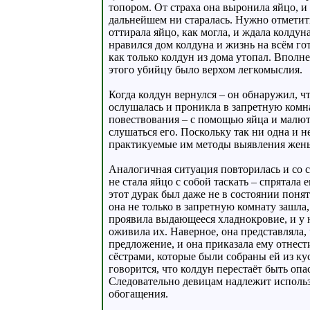
топором. От страха она выронила яйцо, и
дальнейшем ни старалась. Нужно отметить,
оттирала яйцо, как могла, и ждала колдуна
нравился дом колдуна и жизнь на всём гот
как только колдун из дома утопал. Вполне
этого убийцу было верхом легкомыслия.
Когда колдун вернулся – он обнаружил, чт
ослушалась и проникла в запретную комн
повествования – с помощью яйца и малют
слушаться его. Поскольку так ни одна и 
практикуемые им методы выявления жены,
Аналогичная ситуация повторилась и со с
не стала яйцо с собой таскать – спрятала
этот дурак был даже не в состоянии понят
она не только в запретную комнату зашла,
проявила выдающееся хладнокровие, и у н
оживила их. Наверное, она представляла,
предложение, и она приказала ему отнест
сёстрами, которые были собраны ей из ку
говорится, что колдун перестаёт быть опас
Следовательно девицам надлежит использ
обогащения.