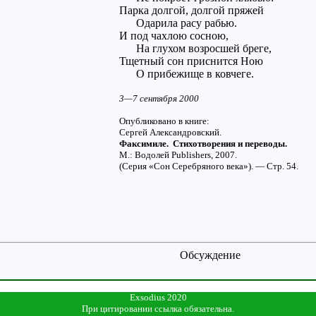
Парка долгой, долгой пряжей
Одарила расу рабью.
И под чахлою сосною,
На глухом возросшей бреге,
Тщетный сон приснится Ною
О прибежище в ковчеге.
3—7 сентября 2000
Опубликовано в книге:
Сергей Александровский.
Факсимиле. Стихотворения и переводы.
М.: Водолей Publishers, 2007.
(Серия «Сон Серебряного века»). — Стр. 54.
Обсуждение
Exsodius 2020
При цитировании ссылка обязательна.