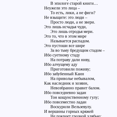
В эпилоге старой книги…
Неужели это лица –
То есть, лики, а не фиги?
Не взыщите: это люди –
Просто люди, а не звери.
Это лишь исчадья чуди,
Это лишь отродья мери.
Это то, что в этом мире
Называется распадом.
Это пустоши все шире
За во тьму бредущим стадом –
Ибо суетному стаду
На потраву дали ниву,
Ибо алчущему аду
Приготовили поживу;
Ибо забубенный Каин
На приволье небывалом,
Как наследник и хозяин,
Невозбранно правит балом.
Ибо повседневно задан
Тон кощунственному гулу;
Ибо повсеместно ладан
Воскурили Вельзевулу.
И вершины горных кряжей
Не покроет грозной хлябью: