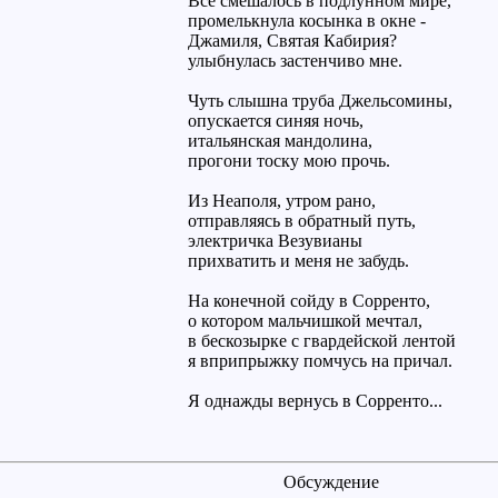
Всё смешалось в подлунном мире,
промелькнула косынка в окне -
Джамиля, Святая Кабирия?
улыбнулась застенчиво мне.
Чуть слышна труба Джельсомины,
опускается синяя ночь,
итaльянcкaя мандолина,
прогони тоску мою прочь.
Из Неаполя, утром рано,
отправляясь в обратный путь,
электричка Везувианы
прихватить и меня не забудь.
На конечной сойду в Сорренто,
о котором мальчишкой мечтал,
в бескозырке с гвардейской лентой
я вприпрыжку помчусь на причал.
Я однажды вернусь в Сорренто...
Обсуждение