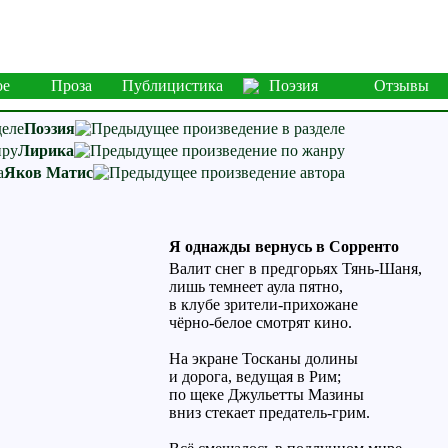
ое
Проза
Публицистика
Поэзия
Отзывы
Поэзия
Лирика
Яков Матис
Я однажды вернусь в Сорренто
Валит снег в предгорьях Тянь-Шаня,
лишь темнеет аула пятно,
в клубе зрители-прихожане
чёрно-белое смотрят кино.
На экране Тосканы долины
и дорога, ведущая в Рим;
по щеке Джульетты Мазины
вниз стекает предатель-грим.