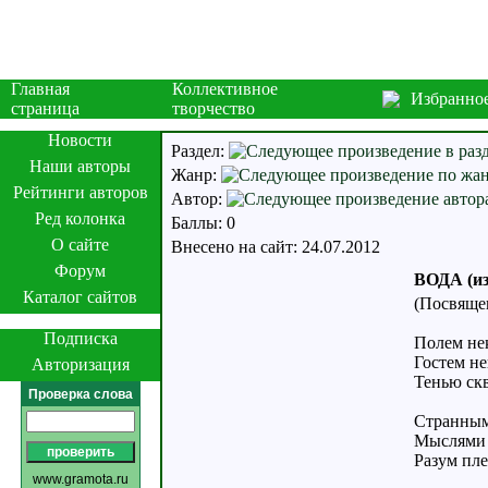
Главная
Коллективное
Избранно
страница
творчество
Новости
Раздел:
Наши авторы
Жанр:
Рейтинги авторов
Автор:
Ред колонка
Баллы: 0
О сайте
Внесено на сайт: 24.07.2012
Форум
ВОДА (из
Каталог сайтов
(Посвяще
Подписка
Полем н
Гостем н
Авторизация
Тенью скв
Проверка слова
Странным
Мыслями
Разум пл
www.gramota.ru