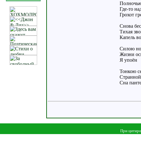
Полночью
Где-то н
Грохот гр
Снова бе
Тихая зв
Капель в
Силою н
Жизни ос
Я упоён
Тонкою с
Странной
Сна пант
При цитиро