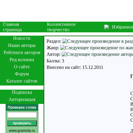
Главная
Коллективное
Избранно
страница
творчество
Новости
Раздел:
Наши авторы
Жанр:
Рейтинги авторов
Автор:
Ред колонка
Баллы: 3
О сайте
Внесено на сайт: 15.12.2011
Форум
Г
Каталог сайтов
Подписка
С
С
Авторизация
В
Проверка слова
И
О
С
Д
www.gramota.ru