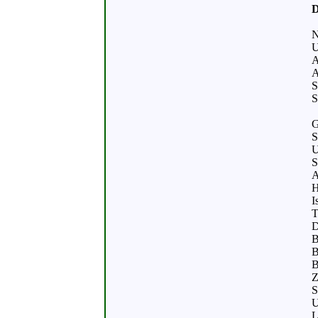
D
N
U
A
A
S
S
G
S
U
S
A
H
I
T
D
B
B
B
Z
S
U
L