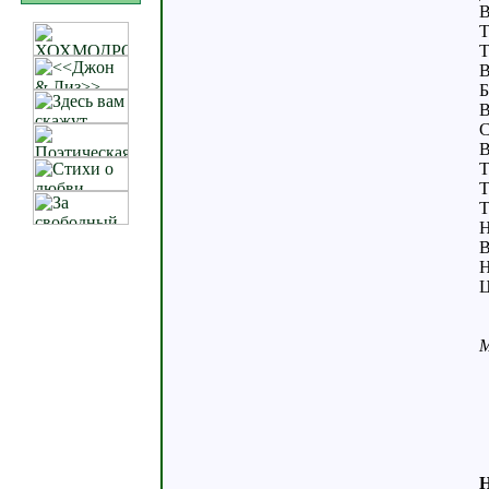
В
Т
Т
В
Б
В
С
В
Т
Т
Т
Н
В
Н
Ц
М
H