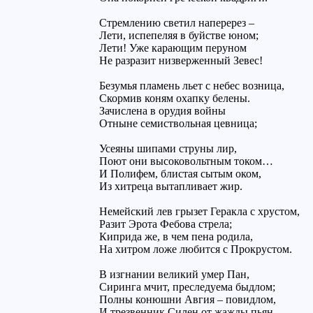
Стремлению светил наперерез –
Лети, испепеляя в буйстве юном;
Лети! Уже карающим перуном
Не разразит низверженный Зевес!
Безумья пламень льет с небес возница,
Скормив коням охапку белены.
Зачислена в орудия войны
Отныне семиствольная цевница;
Усеяны шипами струны лир,
Поют они высоковольтным током…
И Полифем, блистая сытым оком,
Из хитреца вытапливает жир.
Немейский лев грызет Геракла с хрустом,
Разит Эрота Фебова стрела;
Киприда же, в чем пена родила,
На хитром ложе любится с Прокрустом.
В изгнании великий умер Пан,
Сиринга мчит, преследуема быдлом;
Полны конюшни Авгия – повидлом,
И трезвенник Силен от жажды пьян.