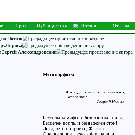
ое
Проза
Публицистика
Поэзия
Отзывы
Поэзия
Лирика
Сергей Александровский
Метаморфозы
Что ж, дорогие мои современники,
Весело вам?
Георгий Иванов
Бессильны мифы, и безвластны книги,
Бесцелен вопль, и безнадежен стон!
Лети, лети на тройке, Фаэтон –
Она покорней греческой квадриги.