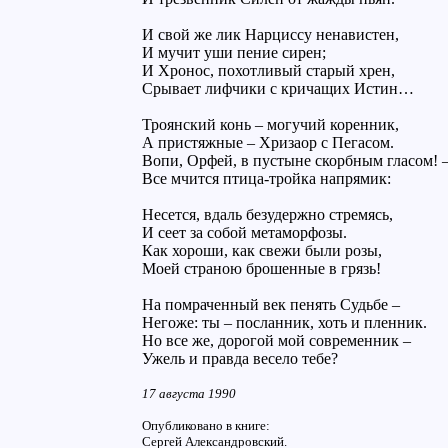
И свой же лик Нарциссу ненавистен,
И мучит уши пение сирен;
И Хронос, похотливый старый хрен,
Срывает лифчики с кричащих Истин…
Троянский конь – могучий коренник,
А пристяжные – Хризаор с Пегасом.
Вопи, Орфей, в пустыне скорбным гласом! 
Все мчится птица-тройка напрямик:
Несется, вдаль безудержно стремясь,
И сеет за собой метаморфозы.
Как хороши, как свежи были розы,
Моей страною брошенные в грязь!
На помраченный век пенять Судьбе –
Негоже: ты – посланник, хоть и пленник.
Но все же, дорогой мой современник –
Ужель и правда весело тебе?
17 августа 1990
Опубликовано в книге:
Сергей Александровский.