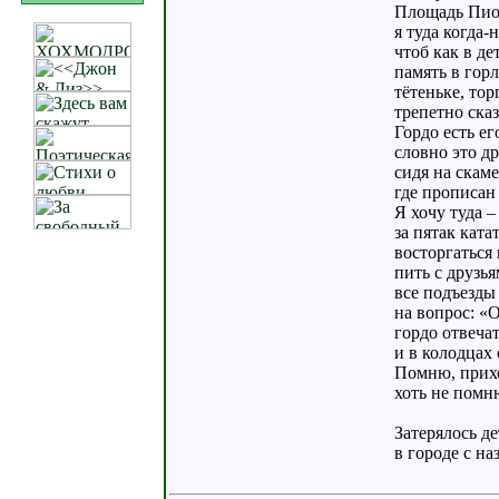
Площадь Пион
я туда когда-
чтоб как в де
память в горл
тётеньке, то
трепетно ска
Гордо есть ег
словно это д
сидя на скаме
где прописан
Я хочу туда –
за пятак ката
восторгаться
пить с друзья
все подъезды
на вопрос: «О
гордо отвечат
и в колодцах 
Помню, прихо
хоть не помн
Затерялось д
в городе с на