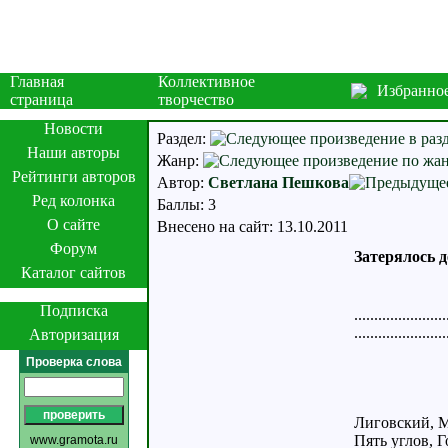
Главная
Коллективное
Избранно
страница
творчество
Новости
Раздел:
Наши авторы
Жанр:
Рейтинги авторов
Автор:
Светлана Пешкова
Ред колонка
Баллы: 3
О сайте
Внесено на сайт: 13.10.2011
Форум
Затерялось 
Каталог сайтов
Подписка
...............
..................
Авторизация
Проверка слова
Лиговский, М
Пять углов, 
www.gramota.ru