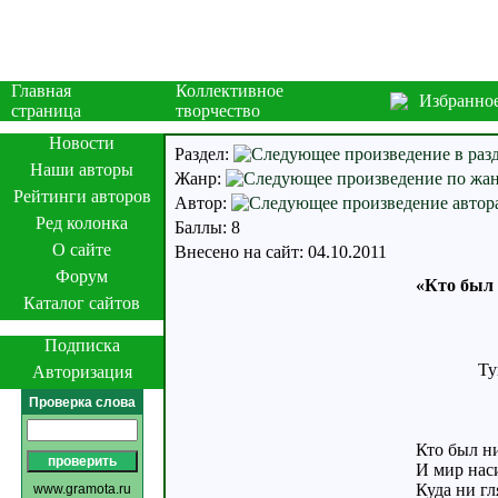
Главная
Коллективное
Избранно
страница
творчество
Новости
Раздел:
Наши авторы
Жанр:
Рейтинги авторов
Автор:
Ред колонка
Баллы: 8
О сайте
Внесено на сайт: 04.10.2011
Форум
«Кто был
Каталог сайтов
* 
Подписка
Tyr’d wit
Авторизация
Проверка слова
Кто был н
И мир нас
Куда ни г
www.gramota.ru