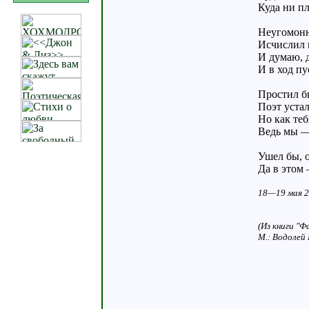
Куда ни п
Неугомонн
Исчислил 
И думаю, 
И в ход п
Простил бы
Поэт уста
Но как теб
Ведь мы —
Ушел бы, 
Да в этом 
18—19 мая 
(Из книги "Ф
М.: Водолей 