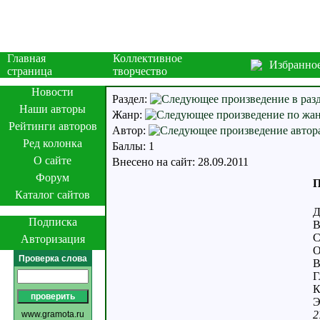
Главная
Коллективное
Избранно
страница
творчество
Новости
Раздел:
Наши авторы
Жанр:
Рейтинги авторов
Автор:
Ред колонка
Баллы: 1
О сайте
Внесено на сайт: 28.09.2011
Форум
П
Каталог сайтов
Д
Подписка
В
С
Авторизация
О
Проверка слова
В
Г
К
Э
2
www.gramota.ru